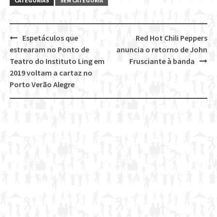
CATEGORIAS
SEM CATEGORIA
Espetáculos que
Red Hot Chili Peppers
Post
estrearam no Ponto de
anuncia o retorno de John
navigation
Teatro do Instituto Ling em
Frusciante à banda
2019 voltam a cartaz no
Porto Verão Alegre