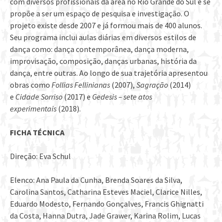
com diversos profissionais da área no Rio Grande do Sul e se
propõe a ser um espaço de pesquisa e investigação. O
projeto existe desde 2007 e já formou mais de 400 alunos.
Seu programa inclui aulas diárias em diversos estilos de
dança como: dança contemporânea, dança moderna,
improvisação, composição, danças urbanas, história da
dança, entre outras. Ao longo de sua trajetória apresentou
obras como
Follias Fellinianas
(2007),
Sagração
(2014)
e
Cidade Sorriso
(2017) e
Gedesis – sete atos
experimentais
(2018).
FICHA TÉCNICA
Direção: Eva Schul
Elenco: Ana Paula da Cunha, Brenda Soares da Silva,
Carolina Santos, Catharina Esteves Maciel, Clarice Nilles,
Eduardo Modesto, Fernando Gonçalves, Francis Ghignatti
da Costa, Hanna Dutra, Jade Grawer, Karina Rolim, Lucas