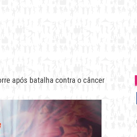
orre após batalha contra o câncer
P
p