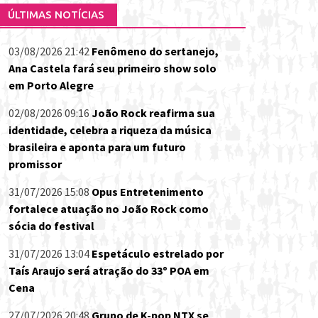
ÚLTIMAS NOTÍCIAS
03/08/2026 21:42
Fenômeno do sertanejo,
Ana Castela fará seu primeiro show solo
em Porto Alegre
02/08/2026 09:16
João Rock reafirma sua
identidade, celebra a riqueza da música
brasileira e aponta para um futuro
promissor
31/07/2026 15:08
Opus Entretenimento
fortalece atuação no João Rock como
sócia do festival
31/07/2026 13:04
Espetáculo estrelado por
Taís Araujo será atração do 33º POA em
Cena
27/07/2026 20:48
Grupo de K-pop NTX se