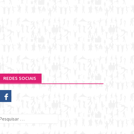
REDES SOCIAIS
esquisar
or: