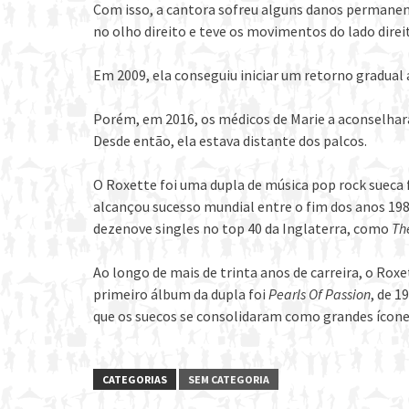
Com isso, a cantora sofreu alguns danos permanente
no olho direito e teve os movimentos do lado direi
Em 2009, ela conseguiu iniciar um retorno gradual 
Porém, em 2016, os médicos de Marie a aconselhara
Desde então, ela estava distante dos palcos.
O Roxette foi uma dupla de música pop rock sueca 
alcançou sucesso mundial entre o fim dos anos 19
dezenove singles no top 40 da Inglaterra, como
Th
Ao longo de mais de trinta anos de carreira, o Rox
primeiro álbum da dupla foi
Pearls Of Passion
, de 1
que os suecos se consolidaram como grandes ícon
CATEGORIAS
SEM CATEGORIA