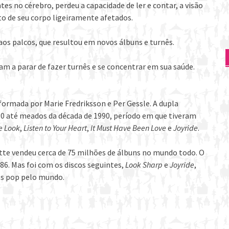
s no cérebro, perdeu a capacidade de ler e contar, a visão
to de seu corpo ligeiramente afetados.
aos palcos, que resultou em novos álbuns e turnês.
m a parar de fazer turnês e se concentrar em sua saúde.
formada por Marie Fredriksson e Per Gessle. A dupla
80 até meados da década de 1990, período em que tiveram
e Look
,
Listen to Your Heart
,
It Must Have Been Love
e
Joyride
.
ette vendeu cerca de 75 milhões de álbuns no mundo todo. O
986. Mas foi com os discos seguintes,
Look Sharp
e
Joyride
,
es pop pelo mundo.