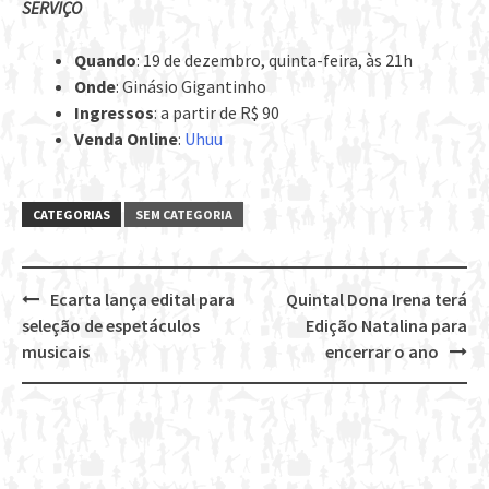
SERVIÇO
Quando
: 19 de dezembro, quinta-feira, às 21h
Onde
: Ginásio Gigantinho
Ingressos
: a partir de R$ 90
Venda Online
:
Uhuu
CATEGORIAS
SEM CATEGORIA
Ecarta lança edital para
Quintal Dona Irena terá
Post
seleção de espetáculos
Edição Natalina para
navigation
musicais
encerrar o ano