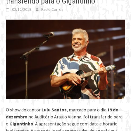
transferido para o Gigantinho
02/12/2019
Paulo Corrêa
O show do cantor
Lulu Santos
, marcado para o dia
19 de
dezembro
no Auditório Araújo Vianna, foi transferido para
o
Gigantinho
. A apresentação segue com data e horário
inalterados. A troca de local acontece devido ao sold out