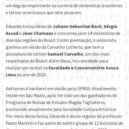
um degrau importante na carreira de violonistas brasileiros
e latino-americanos que nele atuaram.
Eduardo tocou obras de
Johann Sebastian Bach
,
Sérgio
Assad
e
Jean Charnaux
e concorreu com 14 violonistas de
diversas regiões do Brasil. Como premiação, o violonista
ganhou um violão da Carvalho Lutheria, que tem a
assinatura do luthier
Samuel Carvalho
, um dos mais
respeitados do Brasil. Além disso, foi convidado para
realizar um recital na
Faculdade e Conservatório Souza
Lima
no ano de 2020.
Gutterres é bacharel em violão pela UFRGS. Atualmente,
reside em São Paulo, após ter sido um dos ganhadores do
Programa de Bolsas de Estudos Magda Tagliaferro,
promovido anualmente pela Sociedade Cultura Artística.
Por meio dessa bolsa, Eduardo é aluno regular do professor
Paulo Martelli e faz parte do seleto grupo de 12 bolsistas de