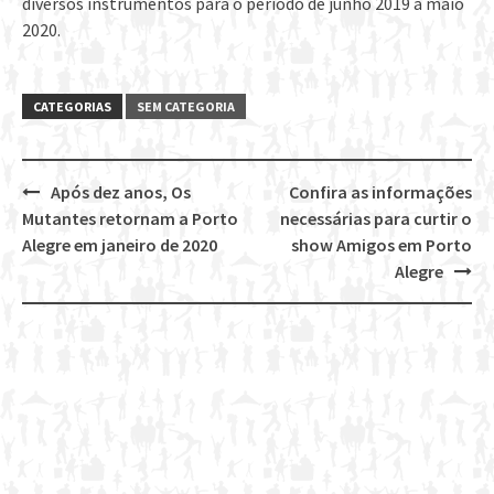
diversos instrumentos para o período de junho 2019 a maio
2020.
CATEGORIAS
SEM CATEGORIA
Após dez anos, Os
Confira as informações
Post
Mutantes retornam a Porto
necessárias para curtir o
navigation
Alegre em janeiro de 2020
show Amigos em Porto
Alegre