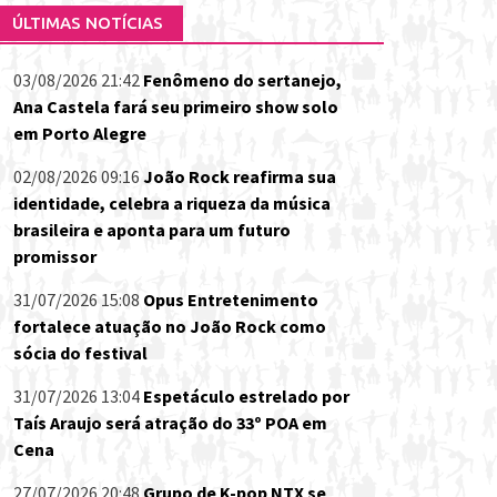
ÚLTIMAS NOTÍCIAS
03/08/2026 21:42
Fenômeno do sertanejo,
Ana Castela fará seu primeiro show solo
em Porto Alegre
02/08/2026 09:16
João Rock reafirma sua
identidade, celebra a riqueza da música
brasileira e aponta para um futuro
promissor
31/07/2026 15:08
Opus Entretenimento
fortalece atuação no João Rock como
sócia do festival
31/07/2026 13:04
Espetáculo estrelado por
Taís Araujo será atração do 33º POA em
Cena
27/07/2026 20:48
Grupo de K-pop NTX se