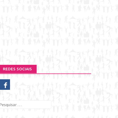
REDES SOCIAIS
esquisar
or: