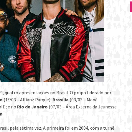
19, quatro apresentações no Brasil. O grupo liderado por
lo
(1º/03 – Allianz Parque);
Brasília
(03/03 – Mané
ll); e no
Rio de Janeiro
(07/03 – Área Externa da Jeunesse
im
.
asil pela sétima vez. A primeira foi em 2004, com a turnê