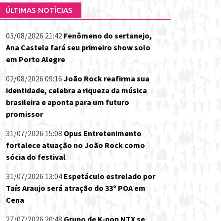
ÚLTIMAS NOTÍCIAS
03/08/2026 21:42
Fenômeno do sertanejo,
Ana Castela fará seu primeiro show solo
em Porto Alegre
02/08/2026 09:16
João Rock reafirma sua
identidade, celebra a riqueza da música
brasileira e aponta para um futuro
promissor
31/07/2026 15:08
Opus Entretenimento
fortalece atuação no João Rock como
sócia do festival
31/07/2026 13:04
Espetáculo estrelado por
Taís Araujo será atração do 33º POA em
Cena
27/07/2026 20:48
Grupo de K-pop NTX se