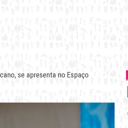
icano, se apresenta no Espaço
P
p