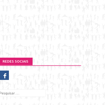
REDES SOCIAIS
esquisar
or: