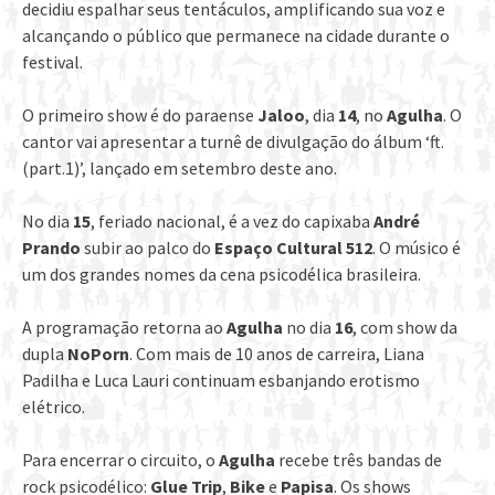
decidiu espalhar seus tentáculos, amplificando sua voz e
alcançando o público que permanece na cidade durante o
festival.
O primeiro show é do paraense
Jaloo
, dia
14
, no
Agulha
. O
cantor vai apresentar a turnê de divulgação do álbum ‘ft.
(part.1)’, lançado em setembro deste ano.
No dia
15
, feriado nacional, é a vez do capixaba
André
Prando
subir ao palco do
Espaço Cultural 512
. O músico é
um dos grandes nomes da cena psicodélica brasileira.
A programação retorna ao
Agulha
no dia
16
, com show da
dupla
NoPorn
. Com mais de 10 anos de carreira, Liana
Padilha e Luca Lauri continuam esbanjando erotismo
elétrico.
Para encerrar o circuito, o
Agulha
recebe três bandas de
rock psicodélico:
Glue Trip
,
Bike
e
Papisa
. Os shows