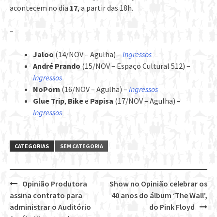
acontecem no dia
17
, a partir das 18h.
–
Jaloo
(14/NOV – Agulha) –
Ingressos
André Prando
(15/NOV – Espaço Cultural 512) –
Ingressos
NoPorn
(16/NOV – Agulha) –
Ingressos
Glue Trip
,
Bike
e
Papisa
(17/NOV – Agulha) –
Ingressos
CATEGORIAS
SEM CATEGORIA
Opinião Produtora
Show no Opinião celebrar os
Post
assina contrato para
40 anos do álbum ‘The Wall’,
navigation
administrar o Auditório
do Pink Floyd