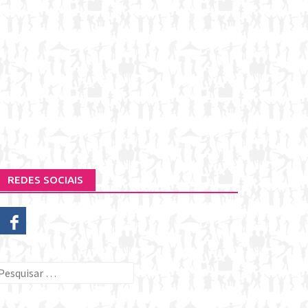
REDES SOCIAIS
esquisar
or: