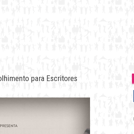
olhimento para Escritores
P
p