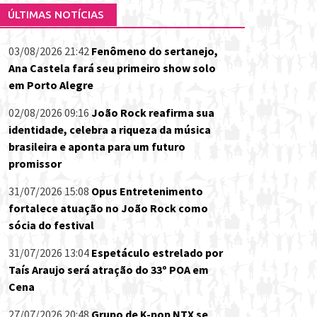
ÚLTIMAS NOTÍCIAS
03/08/2026 21:42
Fenômeno do sertanejo,
Ana Castela fará seu primeiro show solo
em Porto Alegre
02/08/2026 09:16
João Rock reafirma sua
identidade, celebra a riqueza da música
brasileira e aponta para um futuro
promissor
31/07/2026 15:08
Opus Entretenimento
fortalece atuação no João Rock como
sócia do festival
31/07/2026 13:04
Espetáculo estrelado por
Taís Araujo será atração do 33º POA em
Cena
27/07/2026 20:48
Grupo de K-pop NTX se