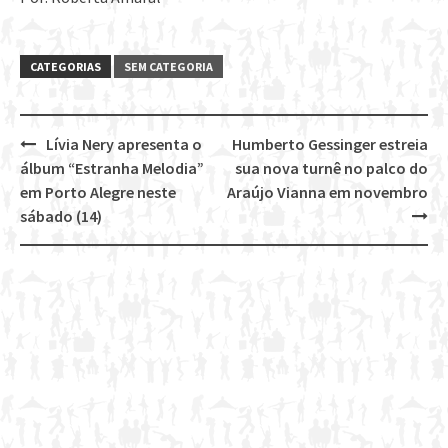
CATEGORIAS
SEM CATEGORIA
Lívia Nery apresenta o
Humberto Gessinger estreia
Post
álbum “Estranha Melodia”
sua nova turnê no palco do
navigation
em Porto Alegre neste
Araújo Vianna em novembro
sábado (14)