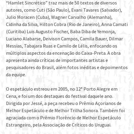
“Hamlet Sincrético” traz mais de 50 textos de diversos
autores, como Cuti (São Paulo), Evani Tavares (Salvador),
Julio Moracen (Cuba), Wagner Carvalho (Alemanha),
Cidinha da Silva, Hilton Cobra (Rio de Janeiro), Anna Camati
(Curitiba) Luis Augusto Fischer, Baba Diba de Yemonja,
Luciano Alabarse, Deivison Campos, Camila Bauer, Dilmar
Messias, Tabajara Ruas e Camilo de Lélis, enfocando os
múltiplos aspectos da encenação do Caixa-Preta. A obra
apresenta ainda críticas de importantes artistas e
pesquisadores do Brasil, além fotos inéditas e depoimentos
da equipe.
O espetáculo estreou em 2005, no 12° Porto Alegre em
Cena, e foi um dos destaques do festival daquele ano.
Dirigida por Jessé, a peça recebeu o Prêmio Açorianos de
Melhor Espetáculo e de Melhor Trilha Sonora. Também foi
agraciada com o Prêmio Florêncio de Melhor Espetáculo
Estrangeiro, pela Associação de Críticos do Uruguai.