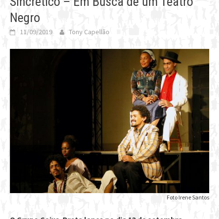
Sincrético – Em Busca de um Teatro
Negro
11/09/2019
Tony Capellão
Foto Irene Santos