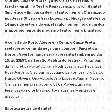
O Grupo Caixa-Preta lança no dia 13 de setembro
(sexta-feira), no Teatro Renascença, o livro “Hamlet
Sincrético – Em busca de um teatro negro”. Organizado
por Jessé Oliveira e Vera Lopes, a publicação celebra os
14 anos de estreia do espetáculo homônimo de um dos
grupos pioneiros do moderno teatro negro brasileiro.
A convite do Porto Alegre em Cena, o Caixa-Preta
reelaborou cenas da peça para compor “Sincrética
Noite”. A performance será apresenta também no dia
13, às 23h59, na Sessão Maldita do festival.
Participam
da “Sincrética Noite” Adriana Rodrigues, Diego Nayá, Eder
Rosa Juguero, Glau Barros, Juliano Barros, Leandro Daitx,
Márcio Oliveira, Onã Abyasè, Vera Lopes e Wagner Madeira.
O encerramento será com o DJ Gê Powers, uma das
legendas da noite black porto-alegrense. A entrada é
gratuita
Estética negra de Hamlet