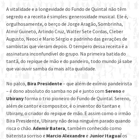
A vitalidade e a longevidade do Fundo de Quintal não têm
segredo e a receita é simples: generosidade musical. Ele é,
orgulhosamente, o berço de Jorge Aragão, Sombrinha,
Almir Guineto, Arlindo Cruz, Walter Sete Cordas, Cleber
Augusto, Neoci e Mario Sérgio e padrinho das gerações de
sambistas que vieram depois. O tempero dessa receita é a
assinatura inconfundível do grupo. Na primeira batida do
tantã, do repique de mão e do pandeiro, todo mundo já sabe
que vai ouvir samba da mais alta qualidade.
No palco,
Bira Presidente
– que além de exímio pandeirista
– é dono absoluto do samba no pé e junto com
Sereno
e
Ubirany
forma o trio pioneiro do Fundo de Quintal. Sereno,
além de cantor e compositor, é o inventor do tantan e
Ubirany, o criador do repique de mão. E assim como o irmão
Bira Presidente, Ubirany não deixa ninguém parado quando
risca o chão.
Ademir Batera
, também conhecido como
baterista sorriso e
Marcio Alexandre
e
Junior Itaguaí
os