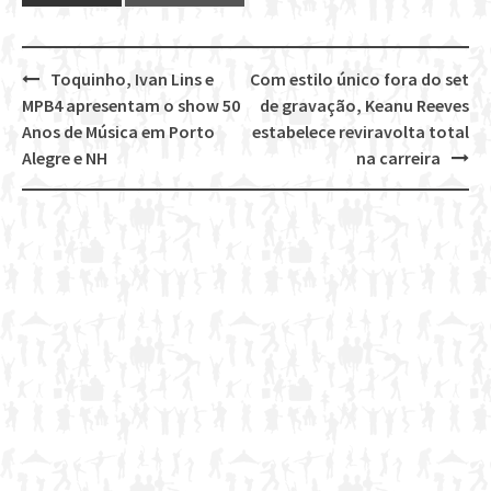
Toquinho, Ivan Lins e
Com estilo único fora do set
Post
MPB4 apresentam o show 50
de gravação, Keanu Reeves
navigation
Anos de Música em Porto
estabelece reviravolta total
Alegre e NH
na carreira