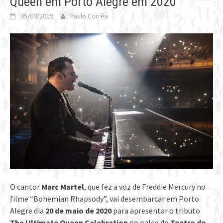
Queen em Porto Alegre em 2020
05/09/2019
Paulo Corrêa
O cantor
Marc Martel
, que fez a voz de Freddie Mercury no
filme “Bohemian Rhapsody”, vai desembarcar em Porto
Alegre dia
20 de maio de 2020
para apresentar o tributo
The Ultimate Queen Celebration
no palco do
Teatro do