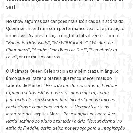
Sesi
.
No show algumas das canções mais icônicas da história do
Queen se encontram com performance teatral e produção
impecável. A apresentação engloba hits diversos, como
“
Bohemian Rhapsody
“, “
We Will Rock You
“, “
We Are The
Champions
“, “
Another One Bites The Dust
“, “
Somebody To
Love
“, entre muitos outros.
O Ultimate Queen Celebration também traz um ângulo
único que vai fazer a plateia querer conhecer mais do
talento de Martel. “
Perto do fim da sua carreira, Freddie
explorou outros estilos musicais, como a ópera, então,
pensando nisso, o show também inclui algumas canções
conhecidas e como elas soariam se Mercury tivesse as
interpretado
“, explica Marc. “
Por exemplo, eu canto ‘Ave
Maria’ sozinho ao piano e também a ária ‘Nessun dorma’ no
estilo do Freddie, assim deixamos espaço para a imaginação