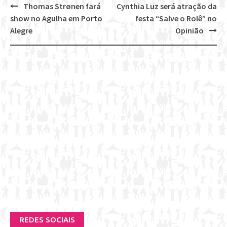
Thomas Strønen fará
Cynthia Luz será atração da
Post
show no Agulha em Porto
festa “Salve o Rolê” no
navigation
Alegre
Opinião
REDES SOCIAIS