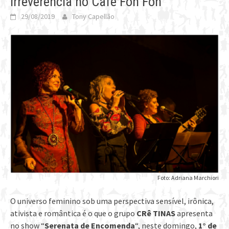
irreverência no Café Fon Fon
29/08/2019
Tony Capellão
Foto: Adriana Marchiori
O universo feminino sob uma perspectiva sensível, irônica,
ativista e romântica é o que o grupo
CRê TINAS
apresenta
no show “
Serenata de Encomenda
“, neste domingo,
1° de