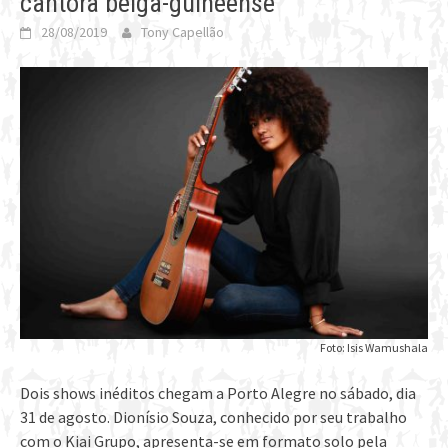
cantora belga-guineense
28/08/2019
Tony Capellão
Foto: Isis Wamushala
Dois shows inéditos chegam a Porto Alegre no sábado, dia
31 de agosto. Dionísio Souza, conhecido por seu trabalho
com o Kiai Grupo, apresenta-se em formato solo pela