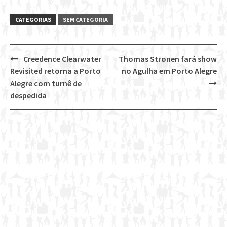
CATEGORIAS
SEM CATEGORIA
Creedence Clearwater
Thomas Strønen fará show
Post
Revisited retorna a Porto
no Agulha em Porto Alegre
navigation
Alegre com turnê de
despedida