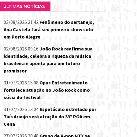
ÚLTIMAS NOTÍCIAS
03/08/2026 21:42
Fenômeno do sertanejo,
Ana Castela fará seu primeiro show solo
em Porto Alegre
02/08/2026 09:16
João Rock reafirma sua
identidade, celebra a riqueza da música
brasileira e aponta para um futuro
promissor
31/07/2026 15:08
Opus Entretenimento
fortalece atuação no João Rock como
sócia do festival
31/07/2026 13:04
Espetáculo estrelado por
Taís Araujo será atração do 33º POA em
Cena
27/07/2026 20:48
Grupo de K-pop NTX se