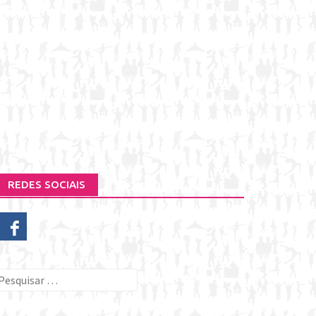
REDES SOCIAIS
esquisar
or: