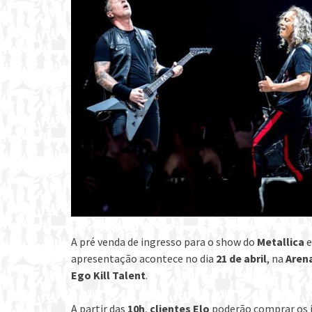
A pré venda de ingresso para o show do
Metallica
e
apresentação acontece no dia
21 de abril
, na
Aren
Ego Kill Talent
.
A partir das
10h
,
clientes Elo
poderão comprar os i