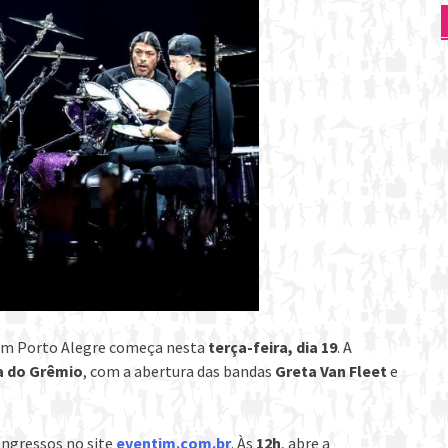
m Porto Alegre começa nesta
terça-feira, dia 19
. A
a do Grêmio
, com a abertura das bandas
Greta Van Fleet
e
ngressos no site
eventim.com.br
. Às
12h
, abre a