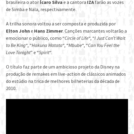
brasileira o ator
Ícaro Silva
e a cantora
IZA
farão as vozes
de Simba e Nala, respectivamente.
A trilha sonora voltou a ser composta e produzida por
Elton John
e
Hans Zimmer
. Canções marcantes voltarão a
emocionar o público, como “
Circle of Life
“, “
I Just Can’t Wait
to Be King
“, “
Hakuna Matata
“, “
Mbube
“, “
Can You Feel the
Love Tonight
” e “
Spirit
“.
O título faz parte de um ambicioso projeto da Disney na
produção de remakes em live-action de clássicos animados
do estúdio na trica de melhores bilheterias da década de
2010.