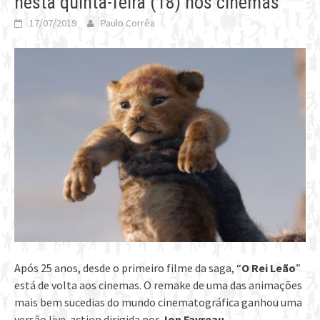
nesta quinta-feira (18) nos cinemas
17/07/2019
Paulo Corrêa
Após 25 anos, desde o primeiro filme da saga, “
O Rei Leão
”
está de volta aos cinemas. O remake de uma das animações
mais bem sucedias do mundo cinematográfica ganhou uma
versão live-action dirigida por
Jon Favreau
.