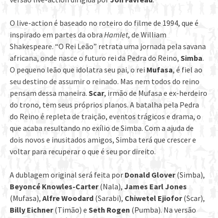
O live-action é baseado no roteiro do filme de 1994, que é
inspirado em partes da obra
Hamlet
, de William
Shakespeare. “O Rei Leão” retrata uma jornada pela savana
africana, onde nasce o futuro rei da Pedra do Reino,
Simba
.
O pequeno leão que idolatra seu pai, o rei
Mufasa
, é fiel ao
seu destino de assumir o reinado. Mas nem todos do reino
pensam dessa maneira.
Scar
, irmão de Mufasa e ex-herdeiro
do trono, tem seus próprios planos. A batalha pela Pedra
do Reino é repleta de traição, eventos trágicos e drama, o
que acaba resultando no exílio de Simba. Com a ajuda de
dois novos e inusitados amigos, Simba terá que crescer e
voltar para recuperar o que é seu por direito.
A dublagem original será feita por
Donald Glover
(Simba),
Beyoncé Knowles-Carter
(Nala),
James Earl Jones
(Mufasa),
Alfre Woodard
(Sarabi),
Chiwetel Ejiofor
(Scar),
Billy Eichner
(Timão) e
Seth Rogen
(Pumba). Na versão