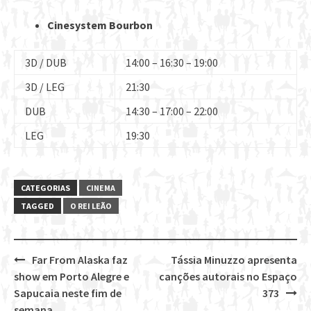
Cinesystem Bourbon
3D / DUB
14:00 – 16:30 – 19:00
3D / LEG
21:30
DUB
14:30 – 17:00 – 22:00
LEG
19:30
CATEGORIAS
CINEMA
TAGGED
O REI LEÃO
Far From Alaska faz
Tássia Minuzzo apresenta
Post
show em Porto Alegre e
canções autorais no Espaço
navigation
Sapucaia neste fim de
373
semana