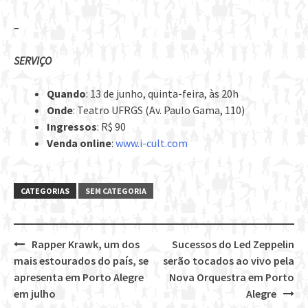
–
SERVIÇO
Quando
: 13 de junho, quinta-feira, às 20h
Onde
: Teatro UFRGS (Av. Paulo Gama, 110)
Ingressos
: R$ 90
Venda online
:
www.i-cult.com
CATEGORIAS
SEM CATEGORIA
Rapper Krawk, um dos
Sucessos do Led Zeppelin
Post
mais estourados do país, se
serão tocados ao vivo pela
navigation
apresenta em Porto Alegre
Nova Orquestra em Porto
em julho
Alegre