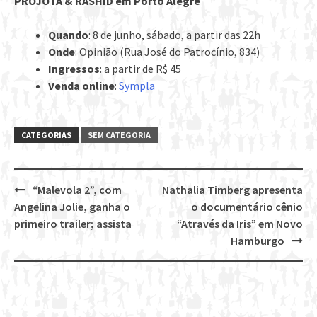
PROJOTA & RASHID em Porto Alegre
Quando
: 8 de junho, sábado, a partir das 22h
Onde
: Opinião (Rua José do Patrocínio, 834)
Ingressos
: a partir de R$ 45
Venda online
:
Sympla
CATEGORIAS
SEM CATEGORIA
“Malevola 2”, com
Nathalia Timberg apresenta
Post
Angelina Jolie, ganha o
o documentário cênio
navigation
primeiro trailer; assista
“Através da Iris” em Novo
Hamburgo