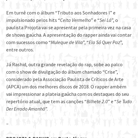
Em turnê com o álbum “Tributo aos Sonhadores I” e
impulsionado pelos hits “
Celta Vermelho
” e “
Sei Lá
”, o
paulista Projota vai se apresentar pela primeira vez na casa
de shows gaúcha. A apresentação do rapper ainda vai contar
com sucessos como “
Muleque de Vila
”, “
Ela Só Quer Paz
”,
entre outros.
Já Rashid, outra grande revelação do rap, sobe ao palco
com o show de divulgação do álbum chamado “Crise”,
considerado pela Associação Paulista de Críticos de Arte
(APCA) um dos melhores discos de 2018. O rapper ambém
vai impressionar a plateia gaúcha com os destaques do seu
repertório atual, que tem as canções “
Bilhete 2.0
” e “
Se Tudo
Der Errado Amanhã
”.
–