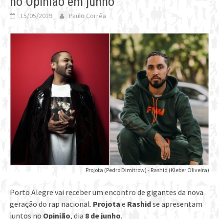
no Opinião em junho
15/05/2019
Paulo Corrêa
Projota (Pedro Dimitrow) - Rashid (Kleber Oliveira)
Porto Alegre vai receber um encontro de gigantes da nova
geração do rap nacional.
Projota
e
Rashid
se apresentam
juntos no
Opinião
, dia
8 de junho
.