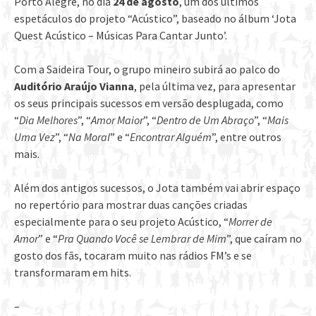
Porto Alegre, no dia
24 de agosto
, um dos últimos
espetáculos do projeto “Acústico”, baseado no álbum ‘Jota
Quest Acústico – Músicas Para Cantar Junto’.
Com a Saideira Tour, o grupo mineiro subirá ao palco do
Auditório Araújo Vianna
, pela última vez, para apresentar
os seus principais sucessos em versão desplugada, como
“
Dia Melhores
”, “
Amor Maior
”, “
Dentro de Um Abraço
”, “
Mais
Uma Vez
”, “
Na Moral
” e “
Encontrar Alguém
”, entre outros
mais.
Além dos antigos sucessos, o Jota também vai abrir espaço
no repertório para mostrar duas canções criadas
especialmente para o seu projeto Acústico, “
Morrer de
Amor
” e “
Pra Quando Você se Lembrar de Mim
”, que caíram no
gosto dos fãs, tocaram muito nas rádios FM’s e se
transformaram em hits.
–