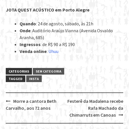
JOTA QUEST ACÚSTICO em Porto Alegre
Quando
: 24 de agosto, sábado, às 21h
Onde
: Auditório Araújo Vianna (Avenida Osvaldo
Aranha, 685)
Ingressos
: de R$ 90 a R$ 190
Venda online
:
Uhuu
CATEGORIAS
SEM CATEGORIA
TAGGED
INSTA
Morre a cantora Beth
Festerê da Madalena recebe
Post
Carvalho, aos 72 anos
Rafa Machado da
navigation
Chimarruts em Canoas