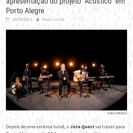
apresentação do projeto “Acústico” em
Porto Alegre
30/04/2019
Paulo Corrêa
Foto: Sofranz
Depois de uma extensa turnê, o
Jota Quest
vai trazer para