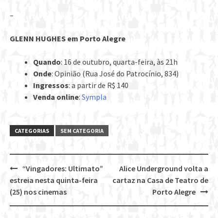
–
GLENN HUGHES em Porto Alegre
Quando
: 16 de outubro, quarta-feira, às 21h
Onde
: Opinião (Rua José do Patrocínio, 834)
Ingressos
: a partir de R$ 140
Venda online
:
Sympla
CATEGORIAS
SEM CATEGORIA
“Vingadores: Ultimato”
Alice Underground volta a
Post
estreia nesta quinta-feira
cartaz na Casa de Teatro de
navigation
(25) nos cinemas
Porto Alegre