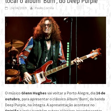
tocar o álbum ‘Burn’, do Deep Purple
24/04/2019
Paulo Corrêa
O músico
Glenn Hughes
vai voltar a Porto Alegre, dia
16 de
outubro
, para apresentar o clássico álbum ‘Burn’, da banda
Deep Purple, na íntegra. A apresentação acontece no
Opinião
e inclui também outros clássicos incandescentes