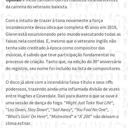
da carreira do veterano baixista.
Com o intuito de trazer à tona novamente a força
incandescente dessa obra que completa 45 anos em 2019,
Glenn está excursionando pelo mundo executando todas as
faixas nela contidas. E, mesmo que o veterano inglês não
tenha sido creditado à época como compositor das
músicas, é sabido que teve participação fundamental no
processo de criação. Tanto que, na edição do 30º aniversário
do registro, seu nome foi incluído na lista de compositores.
O disco já abre com a incendiária faixa-título e seus riffs
poderosos, trazendo ainda uma inflamada divisão de vozes
entre Hughes e Coverdale. Dali para diante o que se ouve é
uma sessão de dança do fogo. “
Might Just Take Your Life
“,
“
Lay Down, Stay Down
“, “
Sail Away
“, “
You Fool No One
“,
“
What’s Goin’ On Here
“, “
Mistreated
” e “
A’ 200
” não deixam o
clima esfriar.