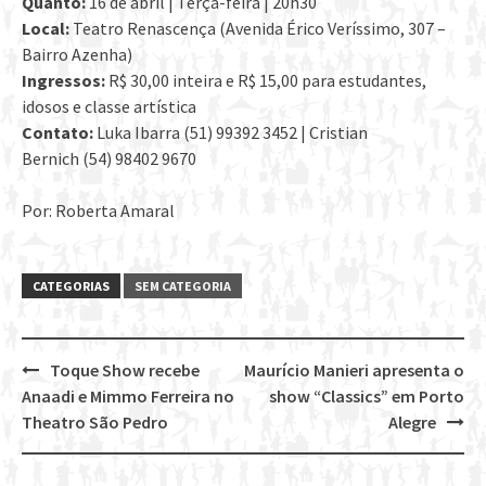
Quanto:
16 de abril | Terça-feira | 20h30
Local:
Teatro Renascença (Avenida Érico Veríssimo, 307 –
Bairro Azenha)
Ingressos:
R$ 30,00 inteira e R$ 15,00 para estudantes,
idosos e classe artística
Contato:
Luka Ibarra (51) 99392 3452 | Cristian
Bernich (54) 98402 9670
Por: Roberta Amaral
CATEGORIAS
SEM CATEGORIA
Toque Show recebe
Maurício Manieri apresenta o
Post
Anaadi e Mimmo Ferreira no
show “Classics” em Porto
navigation
Theatro São Pedro
Alegre