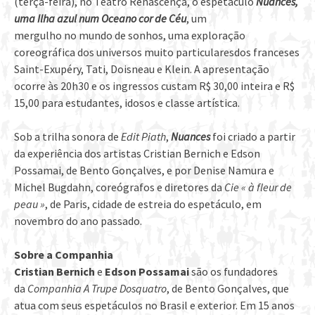
(terça-feira), no Teatro Renascença, o espetáculo
Nuances,
uma Ilha azul num Oceano cor de Céu
, um
mergulho no mundo de sonhos, uma exploração
coreográfica dos universos muito particularesdos franceses
Saint-Exupéry, Tati, Doisneau e Klein. A apresentação
ocorre às 20h30 e os ingressos custam R$ 30,00 inteira e R$
15,00 para estudantes, idosos e classe artística.
Sob a trilha sonora de
Edit Piath
,
Nuances
foi criado a partir
da experiência dos artistas Cristian Bernich e Edson
Possamai, de Bento Gonçalves, e por Denise Namura e
Michel Bugdahn, coreógrafos e diretores da
Cie « à fleur de
peau »
, de Paris, cidade de estreia do espetáculo, em
novembro do ano passado.
Sobre a Companhia
Cristian Bernich
e
Edson Possamai
são os fundadores
da
Companhia A Trupe Dosquatro
, de Bento Gonçalves, que
atua com seus espetáculos no Brasil e exterior. Em 15 anos