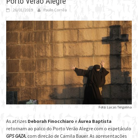
Porto Verão Alegre
26/01/2019
Paulo Corrêa
Foto: Lucas Tergolina
As atrizes
Deborah Finocchiaro
e
Áurea Baptista
retornam ao palco do Porto Verão Alegre com o espetáculo
GPS GAZA
, com direção de Camila Bauer. As apresentações