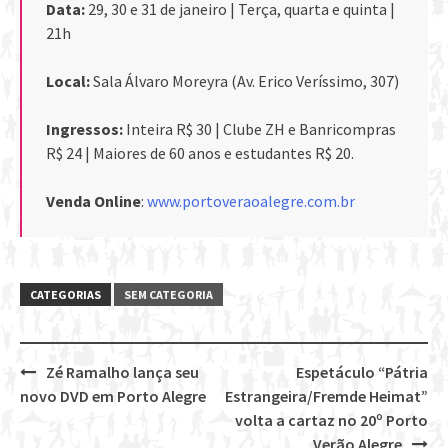
Data:
29, 30 e 31 de janeiro | Terça, quarta e quinta |
21h
Local:
Sala Álvaro Moreyra (Av. Erico Veríssimo, 307)
Ingressos:
Inteira R$ 30 | Clube ZH e Banricompras
R$ 24 | Maiores de 60 anos e estudantes R$ 20.
Venda Online
:
www.portoveraoalegre.com.br
CATEGORIAS
SEM CATEGORIA
Zé Ramalho lança seu
Espetáculo “Pátria
Post
novo DVD em Porto Alegre
Estrangeira/Fremde Heimat”
navigation
volta a cartaz no 20º Porto
Verão Alegre