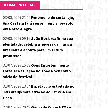
ÚLTIMAS NOTÍCIAS
03/08/2026 21:42
Fenômeno do sertanejo,
Ana Castela fará seu primeiro show solo
em Porto Alegre
02/08/2026 09:16
João Rock reafirma sua
identidade, celebra a riqueza da música
brasileira e aponta para um futuro
promissor
31/07/2026 15:08
Opus Entretenimento
fortalece atuação no João Rock como
sócia do festival
31/07/2026 13:04
Espetáculo estrelado por
Taís Araujo será atração do 33º POA em
Cena
27/07/2026 20:48
Grupo de K-pop NTX se