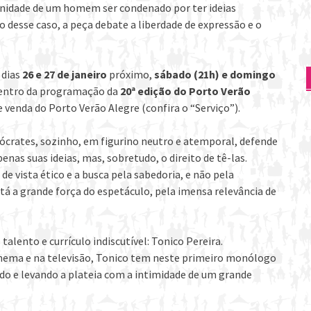
manidade de um homem ser condenado por ter ideias
o desse caso, a peça debate a liberdade de expressão e o
 dias
26 e 27 de janeiro
próximo,
sábado (21h) e domingo
dentro da programação da
20ª edição do Porto Verão
e venda do Porto Verão Alegre (confira o “Serviço”).
ócrates, sozinho, em figurino neutro e atemporal, defende
nas suas ideias, mas, sobretudo, o direito de tê-las.
e vista ético e a busca pela sabedoria, e não pela
tá a grande força do espetáculo, pela imensa relevância de
alento e currículo indiscutível: Tonico Pereira.
inema e na televisão, Tonico tem neste primeiro monólogo
do e levando a plateia com a intimidade de um grande