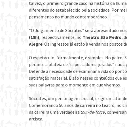
talvez, o primeiro grande caso na história da hu
diferentes do estabelecido pela sociedade. Por mei
pensamento no mundo contemporâneo.
“O Julgamento de Sócrates” será apresentado nos
(18h)
, respectivamente, no
Theatro São Pedro
, 
Alegre
. Os ingressos já estão à venda nos postos d
O espetáculo, formalmente, é simples. No palco, S
perante a plateia de “espectadores-jurados” não ape
Defende a necessidade de examinar a vida do ponto d
satisfação material. E são nesses conteúdos que es
suas palavras para o momento em que vivemos.
Sócrates, um personagem crucial, exige um ator de t
Comemorando 50 anos de carreira no teatro, no c
da carreira uma verdadeira
tour-de-force
, conversan
artista.