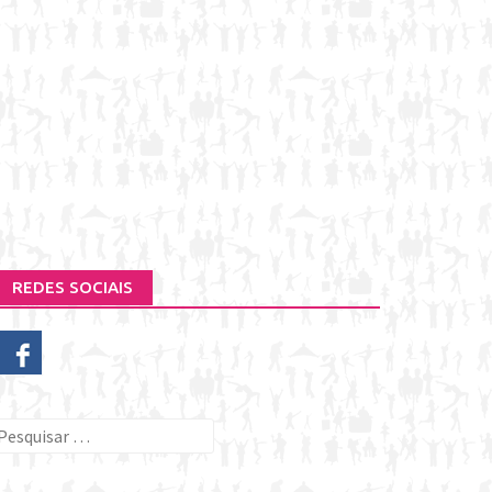
REDES SOCIAIS
esquisar
or: