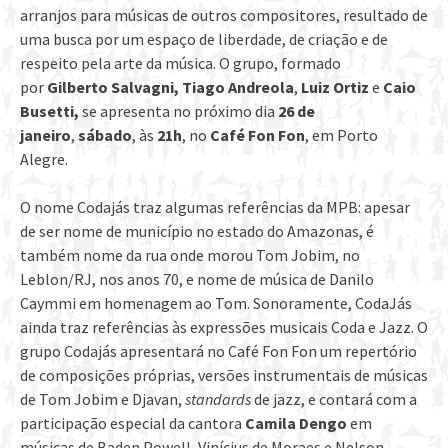
arranjos para músicas de outros compositores, resultado de
uma busca por um espaço de liberdade, de criação e de
respeito pela arte da música. O grupo, formado
por
Gilberto Salvagni, Tiago Andreola
,
Luiz Ortiz
e
Caio
Busetti,
se apresenta no próximo dia
26 de
janeiro
,
sábado
, às
21h
, no
Café Fon Fon
, em Porto
Alegre.
O nome Codajás traz algumas referências da MPB: apesar
de ser nome de município no estado do Amazonas, é
também nome da rua onde morou Tom Jobim, no
Leblon/RJ, nos anos 70, e nome de música de Danilo
Caymmi em homenagem ao Tom. Sonoramente, CodaJás
ainda traz referências às expressões musicais Coda e Jazz. O
grupo Codajás apresentará no Café Fon Fon um repertório
de composições próprias, versões instrumentais de músicas
de Tom Jobim e Djavan,
standards
de jazz, e contará com a
participação especial da cantora
Camila Dengo
em
músicas de Baden Powell, Vinícius de Moraes e Nelson