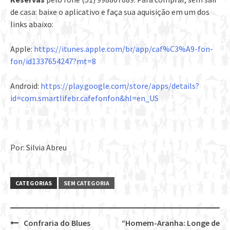
de casa: baixe o aplicativo e faça sua aquisição em um dos
links abaixo:
Apple:
https://itunes.apple.com/br/app/caf%C3%A9-fon-
fon/id1337654247?mt=8
Android:
https://play.google.com/store/apps/details?
id=com.smartlifebr.cafefonfon&hl=en_US
Por: Silvia Abreu
CATEGORIAS
SEM CATEGORIA
Confraria do Blues
“Homem-Aranha: Longe de