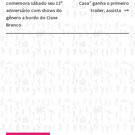
Post
comemora sábado seu 12º
Casa” ganha o primeiro
navigation
aniversário com shows do
trailer; assista
gênero a bordo do Cisne
Branco