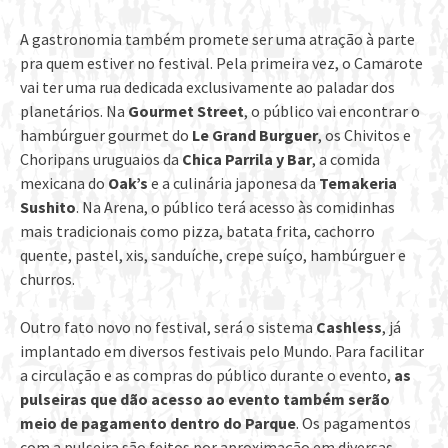
A gastronomia também promete ser uma atração à parte
pra quem estiver no festival. Pela primeira vez, o Camarote
vai ter uma rua dedicada exclusivamente ao paladar dos
planetários. Na
Gourmet Street
, o público vai encontrar o
hambúrguer gourmet do
Le Grand Burguer
, os Chivitos e
Choripans uruguaios da
Chica Parrila y Bar
, a comida
mexicana do
Oak’s
e a culinária japonesa da
Temakeria
Sushito
. Na Arena, o público terá acesso às comidinhas
mais tradicionais como pizza, batata frita, cachorro
quente, pastel, xis, sanduíche, crepe suíço, hambúrguer e
churros.
Outro fato novo no festival, será o sistema
Cashless
, já
implantado em diversos festivais pelo Mundo. Para facilitar
a circulação e as compras do público durante o evento,
as
pulseiras que dão acesso ao evento também serão
meio de pagamento dentro do Parque
. Os pagamentos
com a pulseira são feitos por aproximação em diversas