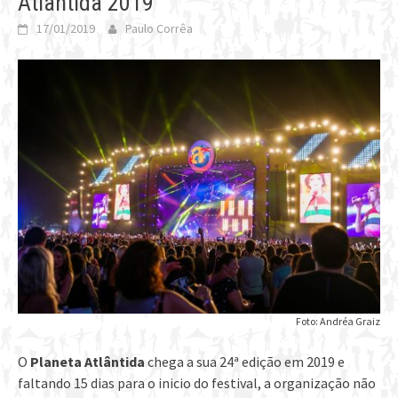
Atlântida 2019
17/01/2019
Paulo Corrêa
Foto: Andréa Graiz
O
Planeta Atlântida
chega a sua 24ª edição em 2019 e
faltando 15 dias para o inicio do festival, a organização não