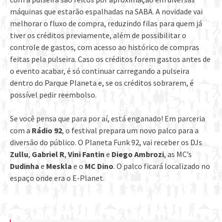
máquinas que estarão espalhadas na SABA. A novidade vai
melhorar o fluxo de compra, reduzindo filas para quem já
tiver os créditos previamente, além de possibilitar o
controle de gastos, com acesso ao histórico de compras
feitas pela pulseira. Caso os créditos forem gastos antes de
o evento acabar, é só continuar carregando a pulseira
dentro do Parque Planeta e, se os créditos sobrarem, é
possível pedir reembolso.
Se você pensa que para por aí, está enganado! Em parceria
com a
Rádio 92
, o festival prepara um novo palco para a
diversão do público. O Planeta Funk 92, vai receber os DJs
Zullu
,
Gabriel R
,
Vini Fantin
e
Diego Ambrozi
, as MC’s
Dudinha
e
Meskla
e o
MC Dino
. O palco ficará localizado no
espaço onde era o E-Planet.