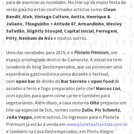
para de anunciar as novidades. No line-up da maior festa do
verão gaúcho estão confirmados artistas como
Clean
Bandit
,
Alok
,
Vintage Culture
,
Anitta
,
Henrique &
Juliano
,
Thiaguinho + Atitude 67
,
Armandinho
,
Wesley
Safadão
,
Slightly Stoopid
,
Capital Inicial
,
Ferrugem
,
Pitty
,
Nenhum de Nós
e muitos outros.
Uma das novidades para 2019, é o
Planeta Premium
, um
espaço privilegiado dentro do Camarote. A iniciativa tem
curadoria do blog Destemperados, que vai promover uma
experiência gastronômica única durante o festival,
com
open bar
de drinks do
Bar Secreto
e
open food
de
assados a ferro e fogo preparados pelo chef
Marcos Livi
,
com opções para quem come carne e também para
vegetarianos. Além disso, a casa noturna
Oito
preparou um
line-up especial de DJs, nomes como
Zullu
,
Pic Schmitz
,
João Veppo
, entre outros. Os ingressos para o Planeta
Premium já estão à venda em
www.planetaatlantida.com.br
e também na Casa Destemperados, em Porto Alegre.