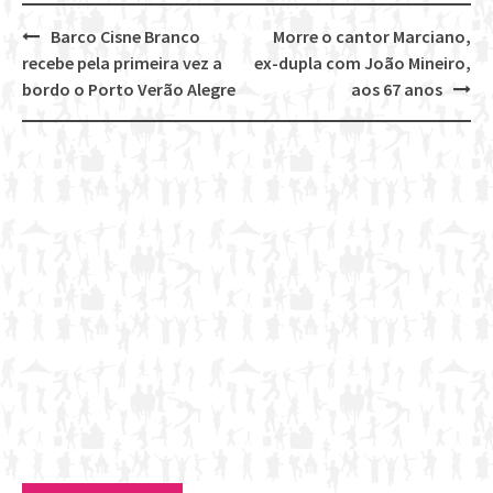
Barco Cisne Branco
Morre o cantor Marciano,
Post
recebe pela primeira vez a
ex-dupla com João Mineiro,
navigation
bordo o Porto Verão Alegre
aos 67 anos