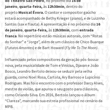
do
Theatro São Pedro
, no próximo dia
16 de
janeiro
,
quarta-feira,
às
12h30min
, dentro do
projeto
Musical Évora.
O cantor e compositor gaúcho
estará acompanhado de Bethy Krieger (piano), e de Luiznho
Santos (sax e flauta). A apresentação é no próximo dia
16
de janeiro
,
quarta-feira,
às
12h30min
, com
entrada
franca
. No repertório estão músicas autorais, com “Rotas
do Sonhar” e “Jorge”, além de um clássico de Chico Buarque
(
Futuros Amantes
) e de Bart Howard (
Fly Me To The Moon)
.
Influenciado pelos compositores da geração pós-bossa-
nova, pela musicalidade de Tom e Vinícius, Djavan e João
Bosco, Leandro Bertolo deixou-se seduzir pela velha
guarda, como Noel Rosa, Cartola, Ary Barroso e Lupicínio
Rodrigues. Mas foi o encontro com o professor Darcy Alves,
mestre do violão, que apurou o seu gosto para clássicos,
como Orlando Silva. Em 2016, Bertolo lançou o álbum
“Clareza”, marcando sua estreia profissional no cenário da
MPB.