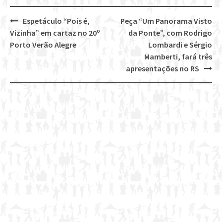
Espetáculo “Pois é,
Peça “Um Panorama Visto
Post
Vizinha” em cartaz no 20º
da Ponte”, com Rodrigo
navigation
Porto Verão Alegre
Lombardi e Sérgio
Mamberti, fará três
apresentações no RS