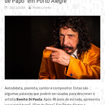
de Papo” em Porto Alegre
26/12/2018
Paulo Corrêa
Autodidata, pianista, cantor e compositor. Estas são
algumas palavras que podem ser usadas para descrever o
artista
Benito Di Paula
. Após 48 anos de estrada, apresenta
a sua nova turnê, “Fim de Papo”. Em Porto Alegre a