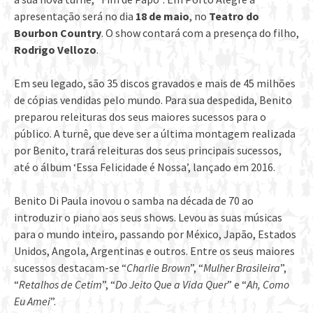
apresentação será no dia
18 de maio
, no
Teatro do
Bourbon Country
. O show contará com a presença do filho,
Rodrigo Vellozo
.
Em seu legado, são 35 discos gravados e mais de 45 milhões
de cópias vendidas pelo mundo. Para sua despedida, Benito
preparou releituras dos seus maiores sucessos para o
público. A turnê, que deve ser a última montagem realizada
por Benito, trará releituras dos seus principais sucessos,
até o álbum ‘Essa Felicidade é Nossa’, lançado em 2016.
Benito Di Paula inovou o samba na década de 70 ao
introduzir o piano aos seus shows. Levou as suas músicas
para o mundo inteiro, passando por México, Japão, Estados
Unidos, Angola, Argentinas e outros. Entre os seus maiores
sucessos destacam-se “
Charlie Brown
”, “
Mulher Brasileira
”,
“
Retalhos de Cetim
”, “
Do Jeito Que a Vida Quer
” e “
Ah, Como
Eu Amei
”.