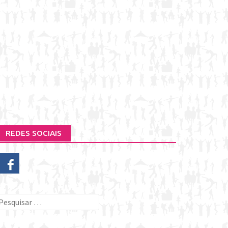
REDES SOCIAIS
esquisar
or: