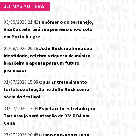
ÚLTIMAS NOTÍCIAS
03/08/2026 21:42
Fenômeno do sertanejo,
Ana Castela fará seu primeiro show solo
em Porto Alegre
02/08/2026 09:16
João Rock reafirma sua
identidade, celebra a riqueza da música
brasileira e aponta para um futuro
promissor
31/07/2026 15:08
Opus Entretenimento
fortalece atuação no João Rock como
sócia do festival
31/07/2026 13:04
Espetáculo estrelado por
Taís Araujo será atração do 33º POA em
Cena
27/07/2026 20:48
Grupo de K-pop NTX se