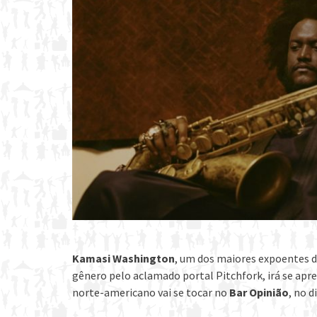
Kamasi Washington
, um dos maiores expoentes d
gênero pelo aclamado portal Pitchfork, irá se apr
norte-americano vai se tocar no
Bar Opinião
, no d