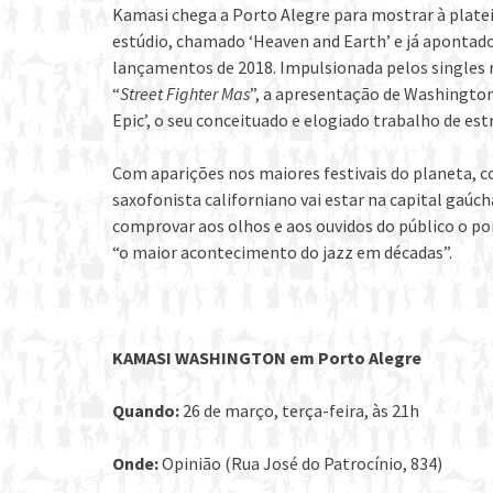
Kamasi chega a Porto Alegre para mostrar à platei
estúdio, chamado ‘Heaven and Earth’ e já apontad
lançamentos de 2018. Impulsionada pelos singles 
“
Street Fighter Mas
”, a apresentação de Washingto
Epic’, o seu conceituado e elogiado trabalho de est
Com aparições nos maiores festivais do planeta, c
saxofonista californiano vai estar na capital gaú
comprovar aos olhos e aos ouvidos do público o po
“o maior acontecimento do jazz em décadas”.
KAMASI WASHINGTON em Porto Alegre
Quando:
26 de março, terça-feira, às 21h
Onde:
Opinião (Rua José do Patrocínio, 834)