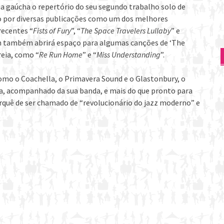
a gaúcha o repertório do seu segundo trabalho solo de
o por diversas publicações como um dos melhores
recentes “
Fists of Fury
”, “
The Space Travelers Lullaby
” e
n também abrirá espaço para algumas canções de ‘The
reia, como “
Re Run Home
” e “
Miss Understanding
”.
omo o Coachella, o Primavera Sound e o Glastonbury, o
cha, acompanhado da sua banda, e mais do que pronto para
rquê de ser chamado de “revolucionário do jazz moderno” e