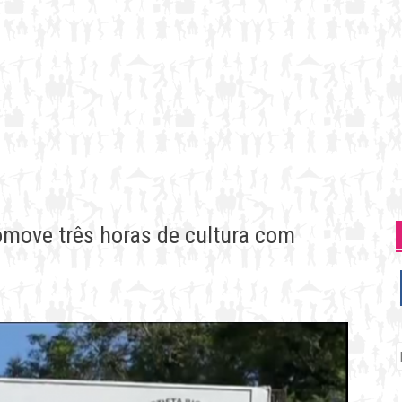
omove três horas de cultura com
P
p