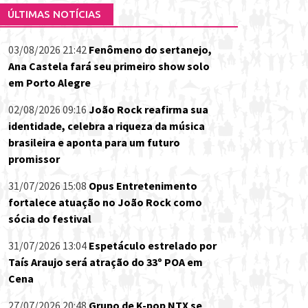
ÚLTIMAS NOTÍCIAS
03/08/2026 21:42
Fenômeno do sertanejo,
Ana Castela fará seu primeiro show solo
em Porto Alegre
02/08/2026 09:16
João Rock reafirma sua
identidade, celebra a riqueza da música
brasileira e aponta para um futuro
promissor
31/07/2026 15:08
Opus Entretenimento
fortalece atuação no João Rock como
sócia do festival
31/07/2026 13:04
Espetáculo estrelado por
Taís Araujo será atração do 33º POA em
Cena
27/07/2026 20:48
Grupo de K-pop NTX se