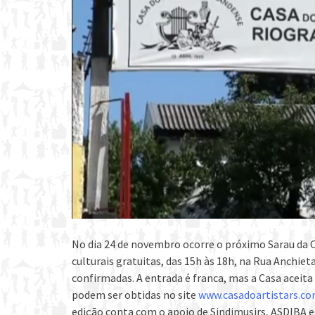
No d
ia
24 de novembro ocorre o próximo Sarau da C
culturais gratuitas, das 15h às 18h, na Rua Anchieta
confirmadas. A entrada é franca, mas a Casa aceit
podem ser obtidas no site
www.casadoartistars.co
edição conta com o apoio de Sindimusirs, ASDIBA e