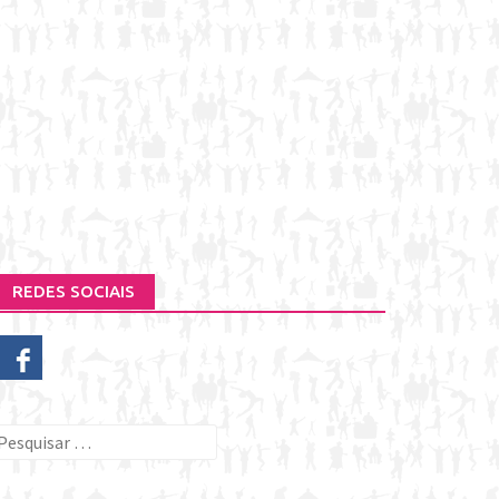
REDES SOCIAIS
esquisar
or: