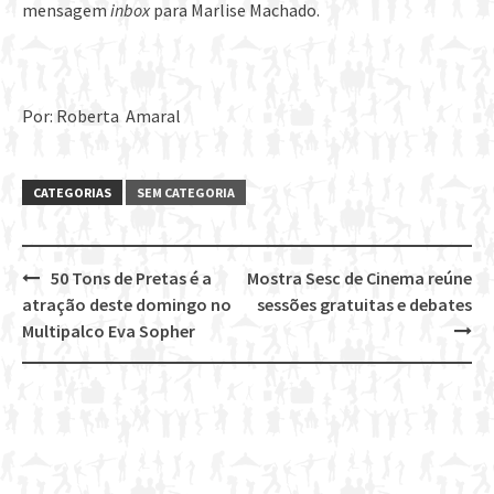
mensagem
inbox
para Marlise Machado.
Por: Roberta Amaral
CATEGORIAS
SEM CATEGORIA
50 Tons de Pretas é a
Mostra Sesc de Cinema reúne
Post
atração deste domingo no
sessões gratuitas e debates
navigation
Multipalco Eva Sopher