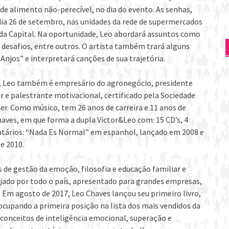
de alimento não-perecível, no dia do evento. As senhas,
o dia 26 de setembro, nas unidades da rede de supermercados
da Capital. Na oportunidade, Leo abordará assuntos como
 desafios, entre outros. O artista também trará alguns
Anjos” e interpretará canções de sua trajetória.
r, Leo também é empresário do agronegócio, presidente
er e palestrante motivacional, certificado pela Sociedade
ner. Como músico, tem 26 anos de carreira e 11 anos de
aves, em que forma a dupla Victor&Leo com: 15 CD’s, 4
entários: “Nada Es Normal” em espanhol, lançado em 2008 e
e 2010.
de gestão da emoção, filosofia e educação familiar e
ajado por todo o país, apresentado para grandes empresas,
 Em agosto de 2017, Leo Chaves lançou seu primeiro livro,
 ocupando a primeira posição na lista dos mais vendidos da
e conceitos de inteligência emocional, superação e