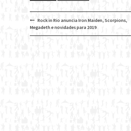
Rock in Rio anuncia Iron Maiden, Scorpions,
Post
Megadeth e novidades para 2019
navigation