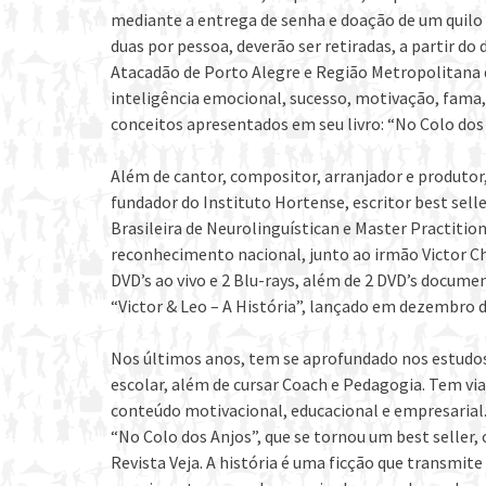
mediante a entrega de senha e doação de um quilo 
duas por pessoa, deverão ser retiradas, a partir d
Atacadão de Porto Alegre e Região Metropolitana 
inteligência emocional, sucesso, motivação, fama,
conceitos apresentados em seu livro: “No Colo dos 
Além de cantor, compositor, arranjador e produto
fundador do Instituto Hortense, escritor best sell
Brasileira de Neurolinguístican e Master Practitio
reconhecimento nacional, junto ao irmão Victor Ch
DVD’s ao vivo e 2 Blu-rays, além de 2 DVD’s docum
“Victor & Leo – A História”, lançado em dezembro d
Nos últimos anos, tem se aprofundado nos estudos 
escolar, além de cursar Coach e Pedagogia. Tem vi
conteúdo motivacional, educacional e empresarial.
“No Colo dos Anjos”, que se tornou um best seller,
Revista Veja. A história é uma ficção que transmit