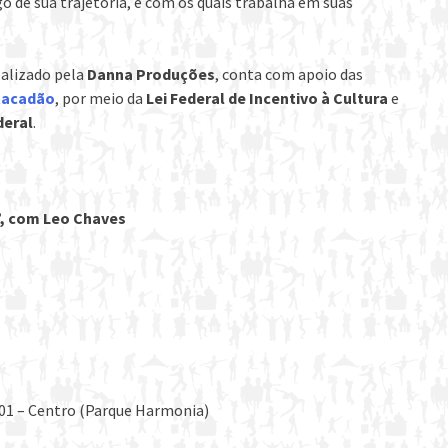
o de sua trajetória, e com os quais trabalha em suas
ealizado pela
Danna Produções
, conta com apoio das
tacadão
, por meio da
Lei Federal de Incentivo à Cultura
e
deral
.
”, com Leo Chaves
301 – Centro (Parque Harmonia)