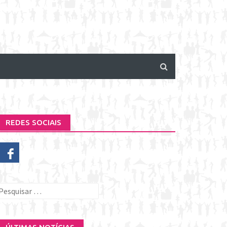
REDES SOCIAIS
esquisar
or: