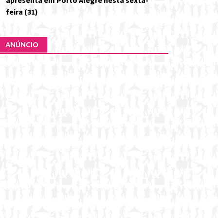
apresenta em Porto Alegre nesta sexta-
feira (31)
ANÚNCIO