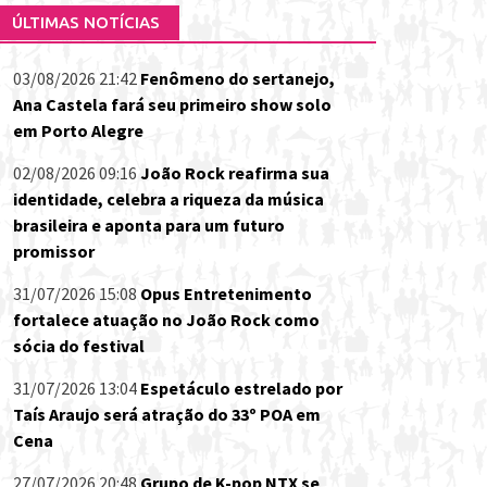
ÚLTIMAS NOTÍCIAS
03/08/2026 21:42
Fenômeno do sertanejo,
Ana Castela fará seu primeiro show solo
em Porto Alegre
02/08/2026 09:16
João Rock reafirma sua
identidade, celebra a riqueza da música
brasileira e aponta para um futuro
promissor
31/07/2026 15:08
Opus Entretenimento
fortalece atuação no João Rock como
sócia do festival
31/07/2026 13:04
Espetáculo estrelado por
Taís Araujo será atração do 33º POA em
Cena
27/07/2026 20:48
Grupo de K-pop NTX se