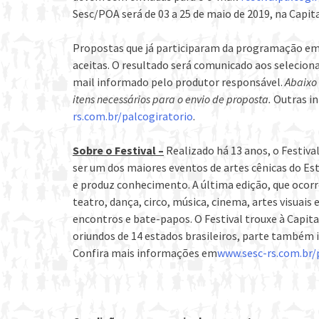
Sesc/POA será de 03 a 25 de maio de 2019, na Capita
Propostas que já participaram da programação em 
aceitas. O resultado será comunicado aos seleciona
mail informado pelo produtor responsável.
Abaixo
itens necessários para o envio de proposta.
Outras i
rs.com.br/palcogiratorio
.
Sobre o Festival –
Realizado há 13 anos, o Festiva
ser um dos maiores eventos de artes cênicas do Es
e produz conhecimento. A última edição, que ocorr
teatro, dança, circo, música, cinema, artes visuais
encontros e bate-papos. O Festival trouxe à Capital
oriundos de 14 estados brasileiros, parte também i
Confira mais informações em
www.sesc-rs.com.br/