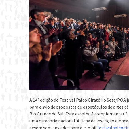
A 14ª edição do Festival Palco Giratório Sesc/POA 
para envio de propostas de espetáculos de artes cên
Rio Grande do Sul. Esta escolha é complementar à
uma curadoria nacional. A ficha de inscrição elenc
devem sem enviadas para o e-mail
festivalpalcogi