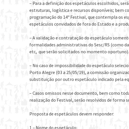
– Para a definição dos espetáculos escolhidos, será
estruturas, logística e recursos disponíveis; bem 
programação do 14º Festival, que contempla os esp
espetáculos convidados de fora do Estado e a produ
– A validação e contratação do espetáculo somen
formalidades administrativas do Sesc/RS (como dado
etc, que serão solicitados no momento oportuno).
– No caso de impossibilidade do espetáculo seleci
Porto Alegre (03 a 25/05/19), a comissão organiza
substituição por outro espetáculo indicado pela eq
– Casos omissos nesse documento, bem como todas
realização do Festival, serão resolvidos de forma 
Proposta de espetáculos devem responder:
1 – Nome do espetáculo: