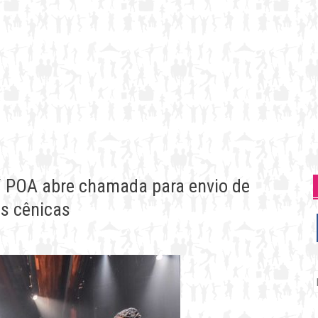
c/ POA abre chamada para envio de
es cênicas
P
p