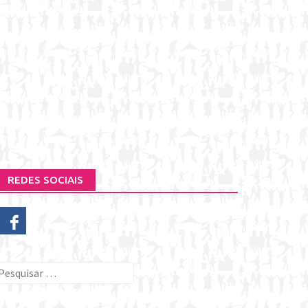
REDES SOCIAIS
esquisar
or: