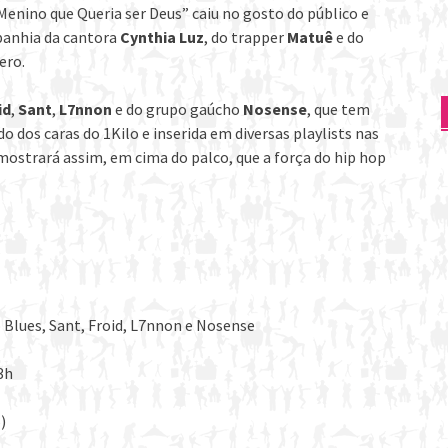
Menino que Queria ser Deus” caiu no gosto do público e
panhia da cantora
Cynthia Luz
, do trapper
Matuê
e do
ero.
id
,
Sant
,
L7nnon
e do grupo gaúcho
Nosense
, que tem
do dos caras do 1Kilo e inserida em diversas playlists nas
mostrará assim, em cima do palco, que a força do hip hop
 Blues, Sant, Froid, L7nnon e Nosense
3h
)