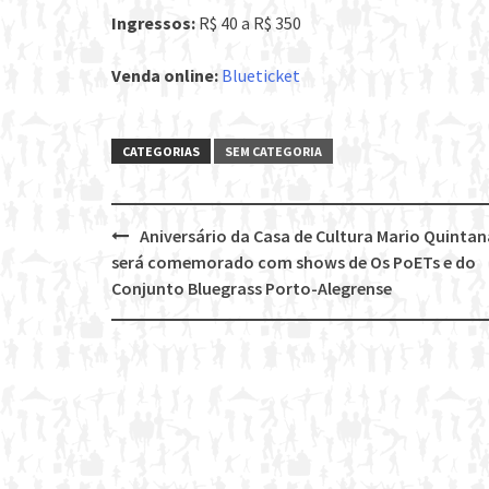
Ingressos:
R$ 40 a R$ 350
Venda online:
Blueticket
CATEGORIAS
SEM CATEGORIA
Aniversário da Casa de Cultura Mario Quintan
Post
será comemorado com shows de Os PoETs e do
navigation
Conjunto Bluegrass Porto-Alegrense