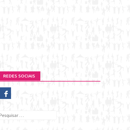
REDES SOCIAIS
esquisar
or: