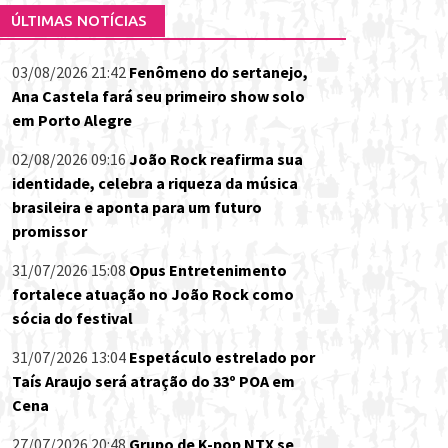
ÚLTIMAS NOTÍCIAS
03/08/2026 21:42
Fenômeno do sertanejo,
Ana Castela fará seu primeiro show solo
em Porto Alegre
02/08/2026 09:16
João Rock reafirma sua
identidade, celebra a riqueza da música
brasileira e aponta para um futuro
promissor
31/07/2026 15:08
Opus Entretenimento
fortalece atuação no João Rock como
sócia do festival
31/07/2026 13:04
Espetáculo estrelado por
Taís Araujo será atração do 33º POA em
Cena
27/07/2026 20:48
Grupo de K-pop NTX se