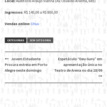
Local:
Auditório Araújo Vianna (Av. Osvaldo Aranha, 685)
Ingressos:
R$ 140,00 a R$ 800,00
Vendas online:
Uhuu
CATEGORIAS
SEM CATEGORIA
Jovem Estudante
Espetáculo “Deu Guru” em
Post
Procura estreia em Porto
apresentação única no
navigation
Alegre neste domingo
Teatro de Arena no dia 28/09