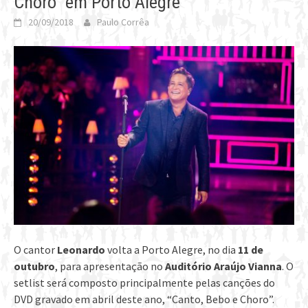
Choro” em Porto Alegre
20/09/2018
Paulo Corrêa
O cantor
Leonardo
volta a Porto Alegre, no dia
11 de
outubro
, para apresentação no
Auditório Araújo Vianna
. O
setlist será composto principalmente pelas canções do
DVD gravado em abril deste ano, “Canto, Bebo e Choro”.