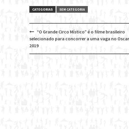
CATEGORIAS
SEM CATEGORIA
“O Grande Circo Místico” é o filme brasileiro
Post
selecionado para concorrer a uma vaga no Osca
navigation
2019