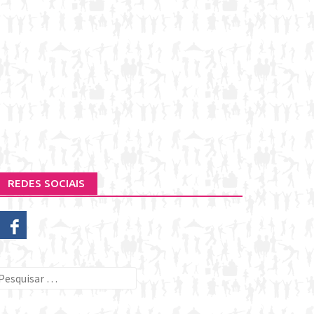
REDES SOCIAIS
esquisar
or: