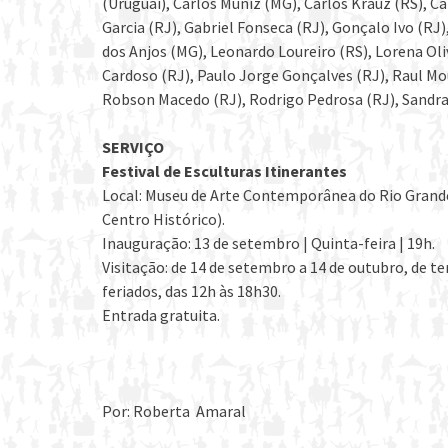
(Uruguai), Carlos Muniz (MG), Carlos Krauz (RS), Cat
Garcia (RJ), Gabriel Fonseca (RJ), Gonçalo Ivo (RJ
dos Anjos (MG), Leonardo Loureiro (RS), Lorena Oli
Cardoso (RJ), Paulo Jorge Gonçalves (RJ), Raul Mo
Robson Macedo (RJ), Rodrigo Pedrosa (RJ), Sandra P
SERVIÇO
Festival de Esculturas Itinerantes
Local: Museu de Arte Contemporânea do Rio Grande 
Centro Histórico).
Inauguração: 13 de setembro | Quinta-feira | 19h.
Visitação: de 14 de setembro a 14 de outubro, de te
feriados, das 12h às 18h30.
Entrada gratuita.
Por: Roberta Amaral