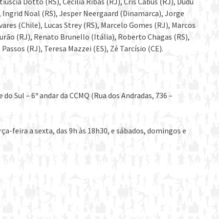
iuscia Dotto (RS), Cecília Ribas (RJ), Cris Cabus (RJ), Dudu
), Ingrid Noal (RS), Jesper Neergaard (Dinamarca), Jorge
vares (Chile), Lucas Strey (RS), Marcelo Gomes (RJ), Marcos
urão (RJ), Renato Brunello (Itália), Roberto Chagas (RS),
assos (RJ), Teresa Mazzei (ES), Zé Tarcísio (CE).
do Sul – 6º andar da CCMQ (Rua dos Andradas, 736 –
rça-feira a sexta, das 9h às 18h30, e sábados, domingos e