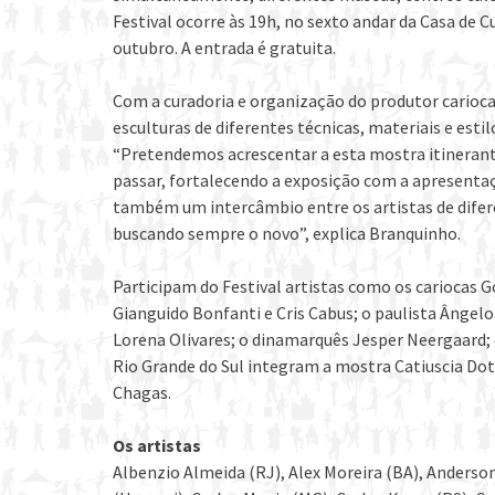
Festival ocorre às 19h, no sexto andar da Casa de Cu
outubro. A entrada é gratuita.
Com a curadoria e organização do produtor carioca
esculturas de diferentes técnicas, materiais e estilo
“Pretendemos acrescentar a esta mostra itinerant
passar, fortalecendo a exposição com a apresenta
também um intercâmbio entre os artistas de difere
buscando sempre o novo”, explica Branquinho.
Participam do Festival artistas como os cariocas
Gianguido Bonfanti e Cris Cabus; o paulista Ângelo
Lorena Olivares; o dinamarquês Jesper Neergaard; 
Rio Grande do Sul integram a mostra Catiuscia Dott
Chagas.
Os artistas
Albenzio Almeida (RJ), Alex Moreira (BA), Anderso