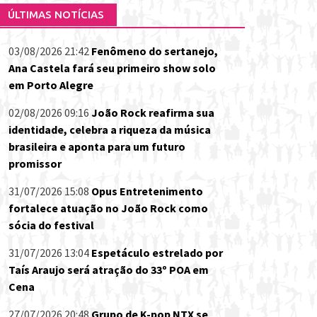
ÚLTIMAS NOTÍCIAS
03/08/2026 21:42
Fenômeno do sertanejo,
Ana Castela fará seu primeiro show solo
em Porto Alegre
02/08/2026 09:16
João Rock reafirma sua
identidade, celebra a riqueza da música
brasileira e aponta para um futuro
promissor
31/07/2026 15:08
Opus Entretenimento
fortalece atuação no João Rock como
sócia do festival
31/07/2026 13:04
Espetáculo estrelado por
Taís Araujo será atração do 33º POA em
Cena
27/07/2026 20:48
Grupo de K-pop NTX se