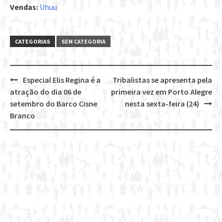
Vendas:
Uhuu
CATEGORIAS
SEM CATEGORIA
Especial Elis Regina é a
Tribalistas se apresenta pela
Post
atração do dia 06 de
primeira vez em Porto Alegre
navigation
setembro do Barco Cisne
nesta sexta-feira (24)
Branco