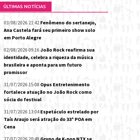
ÚLTIMAS NOTÍCIAS
03/08/2026 21:42
Fenômeno do sertanejo,
Ana Castela fará seu primeiro show solo
em Porto Alegre
02/08/2026 09:16
João Rock reafirma sua
identidade, celebra a riqueza da música
brasileira e aponta para um futuro
promissor
31/07/2026 15:08
Opus Entretenimento
fortalece atuação no João Rock como
sócia do festival
31/07/2026 13:04
Espetáculo estrelado por
Taís Araujo será atração do 33º POA em
Cena
27/07/2026 20:48
Grupo de K-pop NTX se