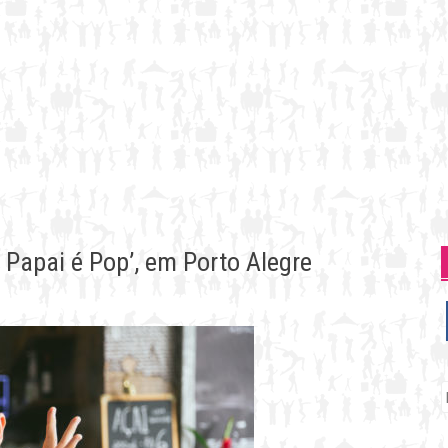
 Papai é Pop’, em Porto Alegre
P
p