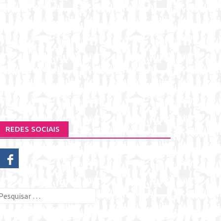
REDES SOCIAIS
esquisar
or: