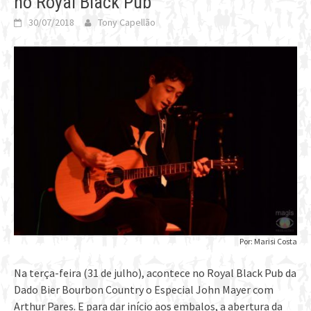
no Royal Black Pub
30/07/2018
Tony Capellão
Por: Marisi Costa
Na terça-feira (31 de julho), acontece no Royal Black Pub da
Dado Bier Bourbon Country o Especial John Mayer com
Arthur Pares. E para dar início aos embalos, a abertura da