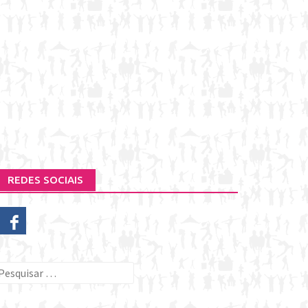
REDES SOCIAIS
esquisar
or: