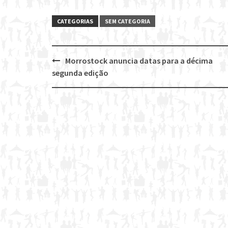
CATEGORIAS
SEM CATEGORIA
Morrostock anuncia datas para a décima
Post
segunda edição
navigation