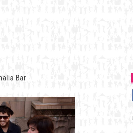
nalia Bar
P
p