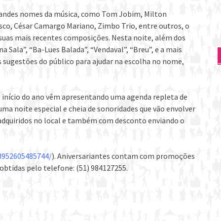
randes nomes da música, como Tom Jobim, Milton
sco, César Camargo Mariano, Zimbo Trio, entre outros, o
 suas mais recentes composições. Nesta noite, além dos
 Sala”, “Ba-Lues Balada”, “Vendaval”, “Breu”, e a mais
s sugestões do público para ajudar na escolha no nome,
o início do ano vêm apresentando uma agenda repleta de
ma noite especial e cheia de sonoridades que vão envolver
r adquiridos no local e também com desconto enviando o
3952605485744/
). Aniversariantes contam com promoções
obtidas pelo telefone: (51) 984127255.