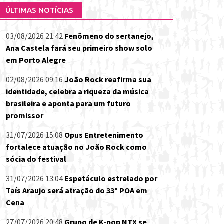
ÚLTIMAS NOTÍCIAS
03/08/2026 21:42
Fenômeno do sertanejo,
Ana Castela fará seu primeiro show solo
em Porto Alegre
02/08/2026 09:16
João Rock reafirma sua
identidade, celebra a riqueza da música
brasileira e aponta para um futuro
promissor
31/07/2026 15:08
Opus Entretenimento
fortalece atuação no João Rock como
sócia do festival
31/07/2026 13:04
Espetáculo estrelado por
Taís Araujo será atração do 33º POA em
Cena
27/07/2026 20:48
Grupo de K-pop NTX se