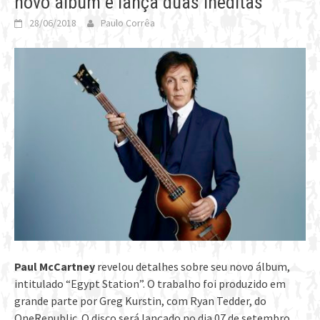
novo álbum e lança duas inéditas
28/06/2018
Paulo Corrêa
Paul McCartney
revelou detalhes sobre seu novo álbum,
intitulado “Egypt Station”. O trabalho foi produzido em
grande parte por Greg Kurstin, com Ryan Tedder, do
OneRepublic. O disco será lançado no dia 07 de setembro.