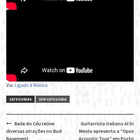
Via:
Ligado à Música
CATEGORIAS
SEM CATEGORIA
Baile do Céu reúne
Guitarrista italiano Al Di
Post
diversas atrações no Bud
Meola apresenta a “Opus
navigation
Basement
Acoustic Tour” em Porto