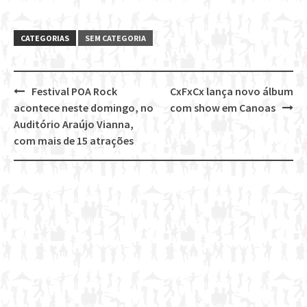
CATEGORIAS
SEM CATEGORIA
Festival POA Rock
CxFxCx lança novo álbum
Post
acontece neste domingo, no
com show em Canoas
navigation
Auditório Araújo Vianna,
com mais de 15 atrações