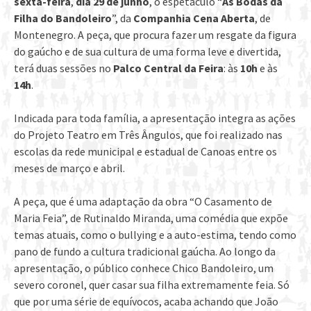
sexta-feira
,
dia 29 de junho
, o espetáculo “
As Bodas da
Filha do Bandoleiro
”, da
Companhia Cena Aberta
, de
Montenegro. A peça, que procura fazer um resgate da figura
do gaúcho e de sua cultura de uma forma leve e divertida,
terá duas sessões no
Palco Central da Feira
: às
10h
e às
14h
.
Indicada para toda família, a apresentação integra as ações
do Projeto Teatro em Três Ângulos, que foi realizado nas
escolas da rede municipal e estadual de Canoas entre os
meses de março e abril.
A peça, que é uma adaptação da obra “O Casamento de
Maria Feia”, de Rutinaldo Miranda, uma comédia que expõe
temas atuais, como o bullying e a auto-estima, tendo como
pano de fundo a cultura tradicional gaúcha. Ao longo da
apresentação, o público conhece Chico Bandoleiro, um
severo coronel, quer casar sua filha extremamente feia. Só
que por uma série de equívocos, acaba achando que João