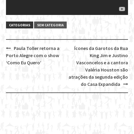
CATEGORIAS
SEM CATEGORIA
Paula Toller retorna a
Ícones da Garotos da Rua
Post
Porto Alegre com o show
King Jim e Justino
navigation
‘Como Eu Quero’
Vasconcelos e a cantora
Valéria Houston são
atrações da segunda edição
do Casa Expandida