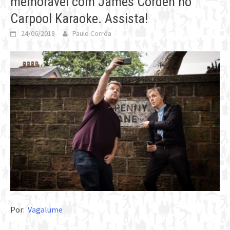
memorável com James Corden no
Carpool Karaoke. Assista!
24/06/2018
Paulo Corrêa
Por:
Vagalume