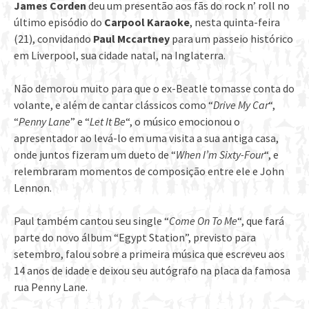
James Corden
deu um presentão aos fãs do rock n’ roll no
último episódio do
Carpool Karaoke
, nesta quinta-feira
(21), convidando
Paul Mccartney
para um passeio histórico
em Liverpool, sua cidade natal, na Inglaterra.
Não demorou muito para que o ex-Beatle tomasse conta do
volante, e além de cantar clássicos como “
Drive My Car
“,
“
Penny Lane
” e “
Let It Be
“, o músico emocionou o
apresentador ao levá-lo em uma visita a sua antiga casa,
onde juntos fizeram um dueto de “
When I’m Sixty-Four
“, e
relembraram momentos de composição entre ele e John
Lennon.
Paul também cantou seu single “
Come On To Me
“, que fará
parte do novo álbum “Egypt Station”, previsto para
setembro, falou sobre a primeira música que escreveu aos
14 anos de idade e deixou seu autógrafo na placa da famosa
rua Penny Lane.