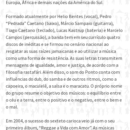
Europa, África e demais nações da América do Sul.
Formado atualmente por Helio Bentes (vocal), Pedro
“Pedrada” Caetano (baixo), Márcio Sampaio (guitarra),
Tiago Caetano (teclado), Lucas Kastrup (bateria) e Marcelo
Campos (percussão), a banda tem em seu currículo quatro
discos de inéditas e se firmou no cenário nacional ao
resgatar as suas raízes jamaicanas e ao utilizar a música
como uma forma de resistência. As suas letras transmitem
mensagens de igualdade, amor e justiça, de acordo com a
filosofia rastafári. Além disso, o som do Ponto conta com
influências do dub, do samba e de outros ritmos, como a
capoeira, o maculelê, a salsa e o maracatu. O próprio nome
do grupo resume o objetivo dos músicos: o equilíbrio entre
o céu e a terra, entre o positivo e o negativo, entre o bem e
o mal.
Em 2004, o sucesso do sexteto carioca veio já com o seu
primeiro álbum, “Reggae a Vida com Amor”. As músicas