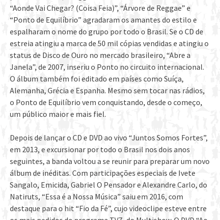
“Aonde Vai Chegar? (Coisa Feia)”, “Árvore de Reggae” e
“Ponto de Equilíbrio” agradaram os amantes do estilo e
espalharam o nome do grupo por todo o Brasil. Se o CD de
estreia atingiu a marca de 50 mil cópias vendidas e atingiu o
status de Disco de Ouro no mercado brasileiro, “Abre a
Janela”, de 2007, inseriu o Ponto no circuito internacional.
O álbum também foi editado em países como Suíça,
Alemanha, Grécia e Espanha. Mesmo sem tocar nas rádios,
o Ponto de Equilíbrio vem conquistando, desde o começo,
um público maior e mais fiel.
Depois de lançar o CD e DVD ao vivo “Juntos Somos Fortes”,
em 2013, e excursionar por todo o Brasil nos dois anos
seguintes, a banda voltou a se reunir para preparar um novo
álbum de inéditas. Com participações especiais de Ivete
Sangalo, Emicida, Gabriel O Pensador e Alexandre Carlo, do
Natiruts, “Essa é a Nossa Música” saiu em 2016, com
destaque para o hit “Fio da Fé”, cujo videoclipe esteve entre
os mais pedidos do programa TVZ, do Multishow. O DVD “Ao