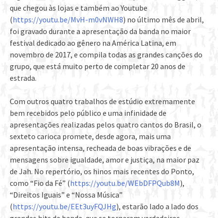
que chegou às lojas e também ao Youtube
(
https://youtu.be/MvH-m0vNWH8
) no último mês de abril,
foi gravado durante a apresentação da banda no maior
festival dedicado ao gênero na América Latina, em
novembro de 2017, e compila todas as grandes canções do
grupo, que está muito perto de completar 20 anos de
estrada.
Com outros quatro trabalhos de estúdio extremamente
bem recebidos pelo público e uma infinidade de
apresentações realizadas pelos quatro cantos do Brasil, o
sexteto carioca promete, desde agora, mais uma
apresentação intensa, recheada de boas vibrações e de
mensagens sobre igualdade, amor e justiça, na maior paz
de Jah. No repertório, os hinos mais recentes do Ponto,
como “Fio da Fé” (
https://youtu.be/WEbDFPQub8M
),
“Direitos Iguais” e “Nossa Música”
(
https://youtu.be/EEt3uyFQJHg
), estarão lado a lado dos
grandes hits da banda, que se tornaram verdadeiros