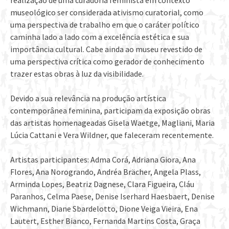
realização de uma curadoria feminista em contexto
museológico ser considerada ativismo curatorial, como
uma perspectiva de trabalho em que o caráter político
caminha lado a lado com a excelência estética e sua
importância cultural. Cabe ainda ao museu revestido de
uma perspectiva crítica como gerador de conhecimento
trazer estas obras à luz da visibilidade.
Devido a sua relevância na produção artística
contemporânea feminina, participam da exposição obras
das artistas homenageadas Gisela Waetge, Magliani, Maria
Lúcia Cattani e Vera Wildner, que faleceram recentemente.
Artistas participantes: Adma Corá, Adriana Giora, Ana
Flores, Ana Norogrando, Andréa Brächer, Angela Plass,
Arminda Lopes, Beatriz Dagnese, Clara Figueira, Cláu
Paranhos, Celma Paese, Denise Iserhard Haesbaert, Denise
Wichmann, Diane Sbardelotto, Dione Veiga Vieira, Ena
Lautert, Esther Bianco, Fernanda Martins Costa, Graça