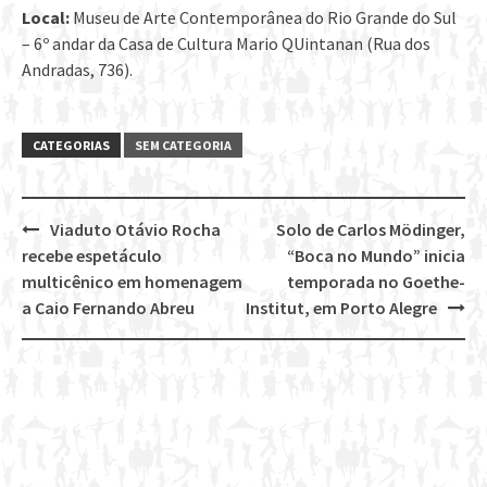
Local:
Museu de Arte Contemporânea do Rio Grande do Sul
– 6º andar da Casa de Cultura Mario QUintanan (Rua dos
Andradas, 736).
CATEGORIAS
SEM CATEGORIA
Viaduto Otávio Rocha
Solo de Carlos Mödinger,
Post
recebe espetáculo
“Boca no Mundo” inicia
navigation
multicênico em homenagem
temporada no Goethe-
a Caio Fernando Abreu
Institut, em Porto Alegre