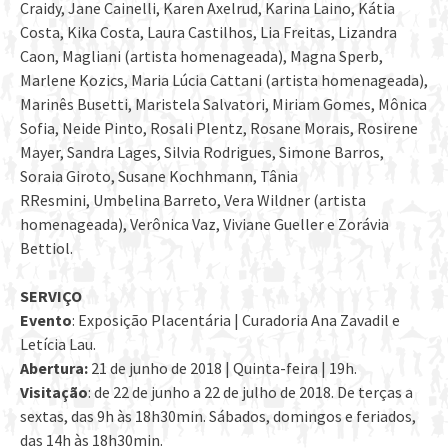
Craidy, Jane Cainelli, Karen Axelrud, Karina Laino, Kátia
Costa, Kika Costa, Laura Castilhos, Lia Freitas, Lizandra
Caon, Magliani (artista homenageada), Magna Sperb,
Marlene Kozics, Maria Lúcia Cattani (artista homenageada),
Marinês Busetti, Maristela Salvatori, Miriam Gomes, Mônica
Sofia, Neide Pinto, Rosali Plentz, Rosane Morais, Rosirene
Mayer, Sandra Lages, Silvia Rodrigues, Simone Barros,
Soraia Giroto, Susane Kochhmann, Tânia
RResmini, Umbelina Barreto, Vera Wildner (artista
homenageada), Verônica Vaz, Viviane Gueller e Zorávia
Bettiol.
SERVIÇO
Evento
: Exposição Placentária | Curadoria Ana Zavadil e
Letícia Lau.
Abertura:
21 de junho de 2018 | Quinta-feira | 19h.
Visitação
: de 22 de junho a 22 de julho de 2018. De terças a
sextas, das 9h às 18h30min. Sábados, domingos e feriados,
das 14h às 18h30min.