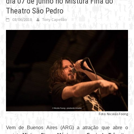
dia 07 de junho no Mistura Fina do
Theatro São Pedro
03/06/2018
Tony Capellão
Foto: Nicolás Foong
Vem de Buenos Aires (ARG) a atração que abre o