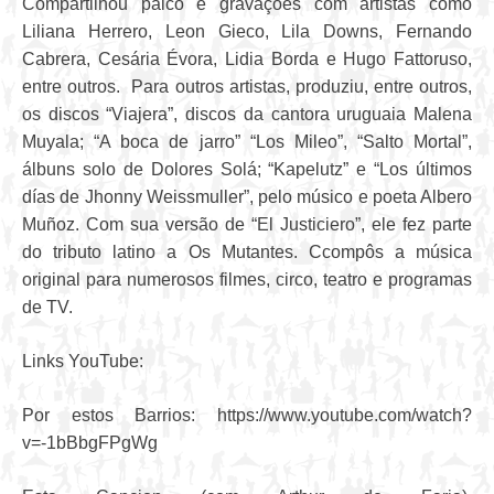
Compartilhou palco e gravações com artistas como
Liliana Herrero, Leon Gieco, Lila Downs, Fernando
Cabrera, Cesária Évora, Lidia Borda e Hugo Fattoruso,
entre outros. Para outros artistas, produziu, entre outros,
os discos “Viajera”, discos da cantora uruguaia Malena
Muyala; “A boca de jarro” “Los Mileo”, “Salto Mortal”,
álbuns solo de Dolores Solá; “Kapelutz” e “Los últimos
días de Jhonny Weissmuller”, pelo músico e poeta Albero
Muñoz. Com sua versão de “El Justiciero”, ele fez parte
do tributo latino a Os Mutantes. Ccompôs a música
original para numerosos filmes, circo, teatro e programas
de TV.
Links YouTube:
Por estos Barrios: https://www.youtube.com/watch?
v=-1bBbgFPgWg