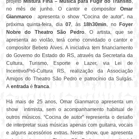
projeto
Mistura Fina – Música para Fugir do Trânsito
,
no mês de junho. O cantor e compositor
Omar
Gianmarco
apresenta o show “Cocina de autor”, na
próxima quinta-feira, dia
07
, às
18h30min
, no
Foyer
Nobre do Theatro São Pedro
. O artista, que se
apresenta ao violão, terá como convidado o cantor e
compositor Bebeto Alves. A iniciativa tem financiamento
do Governo do Estado do RS, através da Secretaria da
Cultura, Turismo, Esporte e Lazer, via Lei de
Incentivo/Pró-Cultura RS, realização da Associação
Amigos do Theatro São Pedro e patrocínio da Sulgás.
A
entrada
é
franca
.
Há mais de 25 anos, Omar Gianmarco apresenta um
show intimista, sem o acompanhamento habitual de
outros músicos. “Cocina de autor” representa o desafio
de interpretar suas músicas apenas com guitarra, vocais
e alguns acessórios extras. Neste show, que apresenta