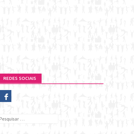
REDES SOCIAIS
esquisar
or: