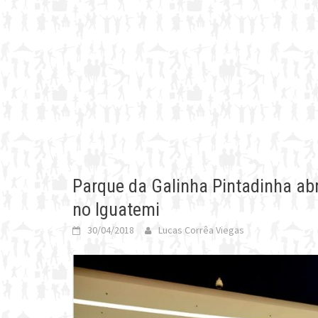
Parque da Galinha Pintadinha abr
no Iguatemi
30/04/2018
Lucas Corrêa Viegas