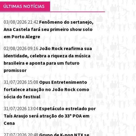
ÚLTIMAS NOTÍCIAS
03/08/2026 21:42
Fenômeno do sertanejo,
Ana Castela fará seu primeiro show solo
em Porto Alegre
02/08/2026 09:16
João Rock reafirma sua
identidade, celebra a riqueza da música
brasileira e aponta para um futuro
promissor
31/07/2026 15:08
Opus Entretenimento
fortalece atuação no João Rock como
sócia do festival
31/07/2026 13:04
Espetáculo estrelado por
Taís Araujo será atração do 33º POA em
Cena
27/07/2026 20:48
Grupo de K-pop NTX se