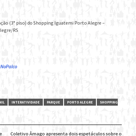
ação (3° piso) do Shopping Iguatemi Porto Alegre –
Alegre/RS
daNoPalco
NIL
INTERATIVIDADE
PARQUE
PORTO ALEGRE
SHOPPING
e
Coletivo Âmago apresenta dois espetáculos sobre o