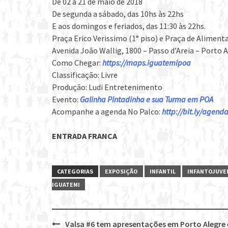
De 02 a 21 de maio de 2018
De segunda a sábado, das 10hs às 22hs
E aos domingos e feriados, das 11:30 às 22hs.
Praça Erico Verissimo (1° piso) e Praça de Aliment
Avenida João Wallig, 1800 – Passo d’Areia – Porto 
Como Chegar:
https://maps.iguatemipoa
Classificação: Livre
Produção: Ludi Entretenimento
Evento:
Galinha Pintadinha e sua Turma em POA
Acompanhe a agenda No Palco:
http://bit.ly/agen
ENTRADA FRANCA
CATEGORIAS
EXPOSIÇÃO
INFANTIL
INFANTOJUVE
IGUATEMI
Valsa #6 tem apresentações em Porto Alegre 