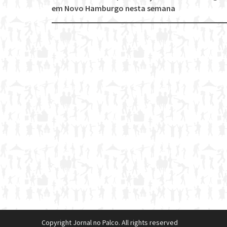
Post
em Novo Hamburgo nesta semana
navigation
Copyright Jornal no Palco. All rights reserved