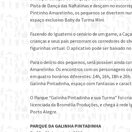
Pista de Dança das Naftalinas e desçam no escorre
Pintinho Amarelinho, os pequenos se divertem num c
espaço exclusivo Baby da Turma Mini.
Fazendo do Iguatemi o cenário de um game, a Caça
crianças e seus pais percorram os corredores do 
figurinhas virtual. O aplicativo pode ser baixado n
Para o delírio dos pequenos, será possível ainda c
Amarelinho. Os encontros com os personagens oco
em quatro horários diferentes: 14h, 16h, 18h e 20h
Galinha Pintadinha, espaço com fantasias e carac
O Parque “Galinha Pintadinha e sua Turma” foi cri
licenciada da Bromélia Produções, e chega à rede
Porto Alegre.
PARQUE DA GALINHA PINTADINHA