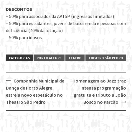
DESCONTOS
– 50% para associados da AATSP (ingressos limitados)
– 50% para estudantes, jovens de baixa renda e pessoas com
deficiência (40% da lotação)
– 50% para idosos
CATEGORIAS
PORTO ALEGRE
TEATRO
THEATRO SÃO PEDRO
Companhia Municipal de
Homenagem ao Jazz traz
Post
Dança de Porto Alegre
intensa programação
navigation
estreia novo espetáculo no
gratuita e tributo a João
Theatro São Pedro
Bosco no Parcão