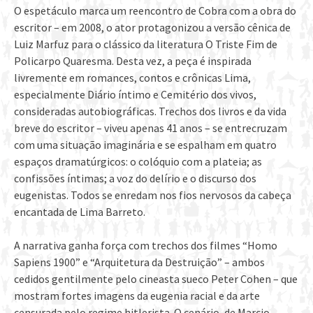
O espetáculo marca um reencontro de Cobra com a obra do
escritor – em 2008, o ator protagonizou a versão cênica de
Luiz Marfuz para o clássico da literatura O Triste Fim de
Policarpo Quaresma. Desta vez, a peça é inspirada
livremente em romances, contos e crônicas Lima,
especialmente Diário íntimo e Cemitério dos vivos,
consideradas autobiográficas. Trechos dos livros e da vida
breve do escritor – viveu apenas 41 anos – se entrecruzam
com uma situação imaginária e se espalham em quatro
espaços dramatúrgicos: o colóquio com a plateia; as
confissões íntimas; a voz do delírio e o discurso dos
eugenistas. Todos se enredam nos fios nervosos da cabeça
encantada de Lima Barreto.
A narrativa ganha força com trechos dos filmes “Homo
Sapiens 1900” e “Arquitetura da Destruição” – ambos
cedidos gentilmente pelo cineasta sueco Peter Cohen – que
mostram fortes imagens da eugenia racial e da arte
censurada pelo regime hitlerista. O cenário, de Marcio