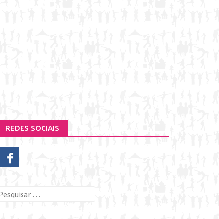
REDES SOCIAIS
esquisar
or: