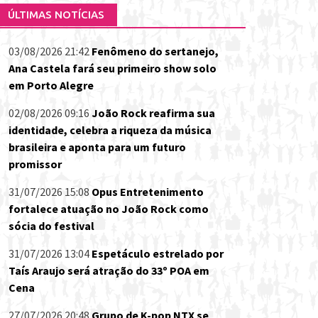
ÚLTIMAS NOTÍCIAS
03/08/2026 21:42
Fenômeno do sertanejo,
Ana Castela fará seu primeiro show solo
em Porto Alegre
02/08/2026 09:16
João Rock reafirma sua
identidade, celebra a riqueza da música
brasileira e aponta para um futuro
promissor
31/07/2026 15:08
Opus Entretenimento
fortalece atuação no João Rock como
sócia do festival
31/07/2026 13:04
Espetáculo estrelado por
Taís Araujo será atração do 33º POA em
Cena
27/07/2026 20:48
Grupo de K-pop NTX se