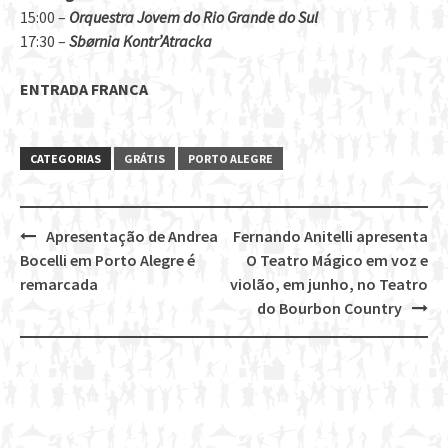
15:00 –
Orquestra Jovem do Rio Grande do Sul
17:30 –
Sbørnia Kontr’Atracka
ENTRADA FRANCA
CATEGORIAS
GRÁTIS
PORTO ALEGRE
Apresentação de Andrea
Fernando Anitelli apresenta
Post
Bocelli em Porto Alegre é
O Teatro Mágico em voz e
navigation
remarcada
violão, em junho, no Teatro
do Bourbon Country