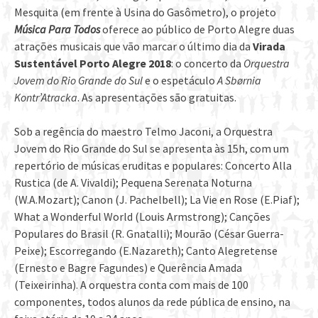
Mesquita (em frente à Usina do Gasômetro), o projeto
Música Para Todos
oferece ao público de Porto Alegre duas
atrações musicais que vão marcar o último dia da
Virada
Sustentável Porto Alegre 2018
: o concerto da
Orquestra
Jovem do Rio Grande do Sul
e o espetáculo
A Sbørnia
Kontr’Atracka
. As apresentações são gratuitas.
Sob a regência do maestro Telmo Jaconi, a Orquestra
Jovem do Rio Grande do Sul se apresenta às 15h, com um
repertório de músicas eruditas e populares: Concerto Alla
Rustica (de A. Vivaldi); Pequena Serenata Noturna
(W.A.Mozart); Canon (J. Pachelbell); La Vie en Rose (E.Piaf);
What a Wonderful World (Louis Armstrong); Canções
Populares do Brasil (R. Gnatalli); Mourão (César Guerra-
Peixe); Escorregando (E.Nazareth); Canto Alegretense
(Ernesto e Bagre Fagundes) e Querência Amada
(Teixeirinha). A orquestra conta com mais de 100
componentes, todos alunos da rede pública de ensino, na