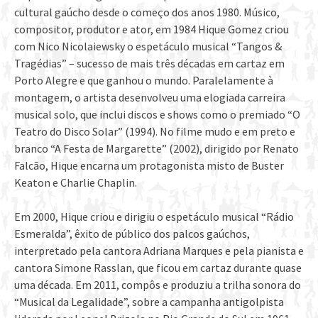
cultural gaúcho desde o começo dos anos 1980. Músico,
compositor, produtor e ator, em 1984 Hique Gomez criou
com Nico Nicolaiewsky o espetáculo musical “Tangos &
Tragédias” – sucesso de mais três décadas em cartaz em
Porto Alegre e que ganhou o mundo. Paralelamente à
montagem, o artista desenvolveu uma elogiada carreira
musical solo, que inclui discos e shows como o premiado “O
Teatro do Disco Solar” (1994). No filme mudo e em preto e
branco “A Festa de Margarette” (2002), dirigido por Renato
Falcão, Hique encarna um protagonista misto de Buster
Keaton e Charlie Chaplin.
Em 2000, Hique criou e dirigiu o espetáculo musical “Rádio
Esmeralda”, êxito de público dos palcos gaúchos,
interpretado pela cantora Adriana Marques e pela pianista e
cantora Simone Rasslan, que ficou em cartaz durante quase
uma década. Em 2011, compôs e produziu a trilha sonora do
“Musical da Legalidade”, sobre a campanha antigolpista