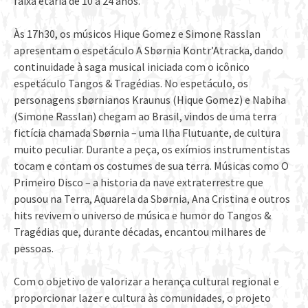
faixa etária de 10 a 24 anos.
Às 17h30, os músicos Hique Gomez e Simone Rasslan
apresentam o espetáculo A Sbørnia Kontr’Atracka, dando
continuidade à saga musical iniciada com o icônico
espetáculo Tangos & Tragédias. No espetáculo, os
personagens sbørnianos Kraunus (Hique Gomez) e Nabiha
(Simone Rasslan) chegam ao Brasil, vindos de uma terra
fictícia chamada Sbørnia – uma Ilha Flutuante, de cultura
muito peculiar. Durante a peça, os exímios instrumentistas
tocam e contam os costumes de sua terra. Músicas como O
Primeiro Disco – a historia da nave extraterrestre que
pousou na Terra, Aquarela da Sbørnia, Ana Cristina e outros
hits revivem o universo de música e humor do Tangos &
Tragédias que, durante décadas, encantou milhares de
pessoas.
Com o objetivo de valorizar a herança cultural regional e
proporcionar lazer e cultura às comunidades, o projeto