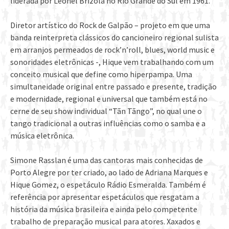
liderada por Leonel Brizola no Rio Grande do Sul em 1961.
Diretor artístico do Rock de Galpão – projeto em que uma
banda reinterpreta clássicos do cancioneiro regional sulista
em arranjos permeados de rock’n’roll, blues, world music e
sonoridades eletrônicas -, Hique vem trabalhando com um
conceito musical que define como hiperpampa. Uma
simultaneidade original entre passado e presente, tradição
e modernidade, regional e universal que também está no
cerne de seu show individual “Tãn Tãngo”, no qual une o
tango tradicional a outras influências como o samba e a
música eletrônica.
Simone Rasslan é uma das cantoras mais conhecidas de
Porto Alegre por ter criado, ao lado de Adriana Marques e
Hique Gomez, o espetáculo Rádio Esmeralda. Também é
referência por apresentar espetáculos que resgatam a
história da música brasileira e ainda pelo competente
trabalho de preparação musical para atores. Xaxados e