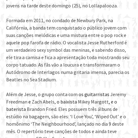
jovens na tarde deste domingo (25), no Lollapalooza.
Formada em 2011, no condado de Newbury Park, na
Califórnia, a banda tem conquistado o público jovem com
suas canções melódicas e uma mistura entre o pop rock e
aquele pop farofa de rádio. O vocalista Jesse Rutherford é
um verdadeiro sexy symbol das meninas, e sabendo disso,
ele tira a camisa e fica a apresentação toda mostrando seu
corpo tatuado. As fãs vão a loucura e transformaram o
Autódromo de Interlagos numa gritaria imensa, parecia os
Beatles no Sea Stadium.
Além de Jesse, o grupo conta com
os guitarristas
Jeremy
Freedman
e
Zach Abels
, o baixista
Mikey Margott
, e o
baterista
Brandon Fried
.
Eles possuem três álbuns de
estúdio na bagagem, são eles: ‘I Love You.’, ‘Wiped Out’ e o
homônimo ‘The Neighbourhood’, lançado no dia 9 deste
mês. O repertório teve canções de todos e ainda teve