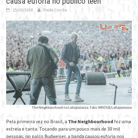
causa euforia no público teen
25/03/2018
Paulo Corrêa
The Neighbourhood no Lollapalooza. Foto: MROSSI/Lollapalooza
Pela primeira vez no Brasil, a
The Neighbourhood
fez uma
estreia e tanta. Tocando para um pouco mais de 30 mil
pessoas, no palco Budweiser, a banda causou euforia nos