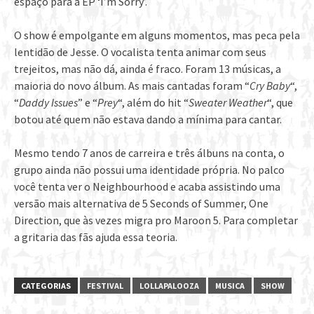
espaço para a EP ‘I’m Sorry’.
O show é empolgante em alguns momentos, mas peca pela
lentidão de Jesse. O vocalista tenta animar com seus
trejeitos, mas não dá, ainda é fraco. Foram 13 músicas, a
maioria do novo álbum. As mais cantadas foram “
Cry Baby
“,
“
Daddy Issues
” e “
Prey
“, além do hit “
Sweater Weather
“, que
botou até quem não estava dando a mínima para cantar.
Mesmo tendo 7 anos de carreira e três álbuns na conta, o
grupo ainda não possui uma identidade própria. No palco
você tenta ver o Neighbourhood e acaba assistindo uma
versão mais alternativa de 5 Seconds of Summer, One
Direction, que às vezes migra pro Maroon 5. Para completar
a gritaria das fãs ajuda essa teoria.
CATEGORIAS
FESTIVAL
LOLLAPALOOZA
MUSICA
SHOW