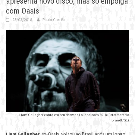
apresenta novo disco, mas só empolga
com Oasis
25/03/2018
Paulo Corrêa
Liam Gallagher canta em seu show no Lollapalooza 2018 (Foto: Marcelo
Brandt/G1)
Liam Gallagher
, ex-Oasis, voltou ao Brasil após um longo