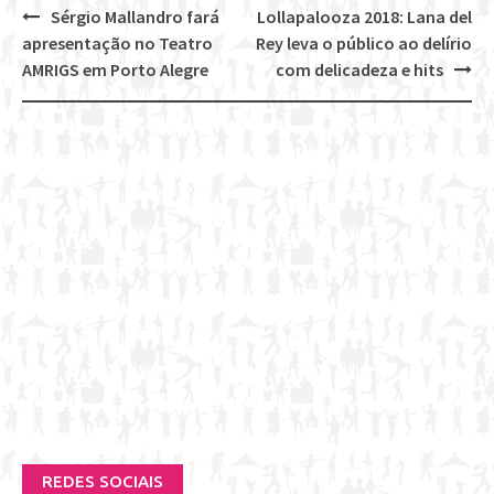
Sérgio Mallandro fará
Lollapalooza 2018: Lana del
Post
apresentação no Teatro
Rey leva o público ao delírio
navigation
AMRIGS em Porto Alegre
com delicadeza e hits
REDES SOCIAIS