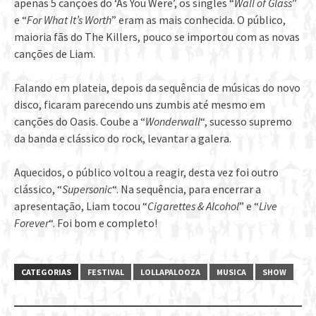
apenas 5 canções do ‘As You Were’, os singles “
Wall of Glass
”
e “
For What It’s Worth
” eram as mais conhecida. O público,
maioria fãs do The Killers, pouco se importou com as novas
canções de Liam.
Falando em plateia, depois da sequência de músicas do novo
disco, ficaram parecendo uns zumbis até mesmo em
canções do Oasis. Coube a “
Wonderwall
“, sucesso supremo
da banda e clássico do rock, levantar a galera.
Aquecidos, o público voltou a reagir, desta vez foi outro
clássico, “
Supersonic
“. Na sequência, para encerrar a
apresentação, Liam tocou “
Cigarettes & Alcohol
” e “
Live
Forever
“. Foi bom e completo!
CATEGORIAS
FESTIVAL
LOLLAPALOOZA
MUSICA
SHOW